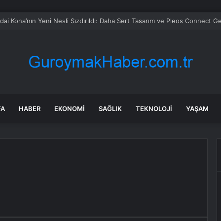
 soruşturmasında iş insanı Hüseyin Başaran’a tutuklama talebi
FA
HABER
EKONOMI
SAĞLIK
TEKNOLOJI
YAŞAM