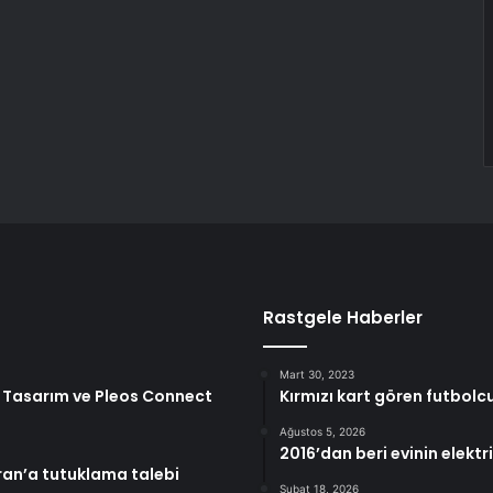
Rastgele Haberler
Mart 30, 2023
rt Tasarım ve Pleos Connect
Kırmızı kart gören futbolc
Ağustos 5, 2026
2016’dan beri evinin elektr
ran’a tutuklama talebi
Şubat 18, 2026