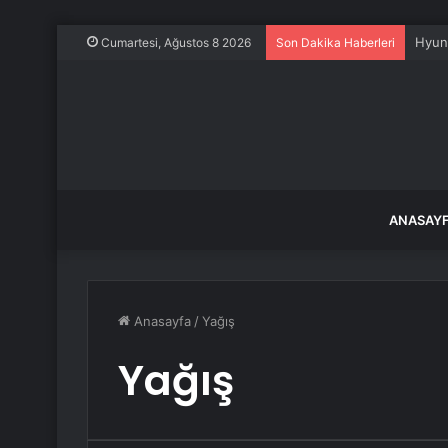
Ahbap
Cumartesi, Ağustos 8 2026
Son Dakika Haberleri
ANASAY
Anasayfa
/
Yağış
Yağış