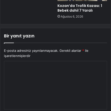
Kozan’da Trafik Kazası: 1
Bebek dahil 7 Yaralı
Ağustos 6, 2026
Bir yanıt yazın
E-posta adresiniz yayınlanmayacak.
Gerekli alanlar
*
ile
işaretlenmişlerdir
Y
o
r
u
m
*