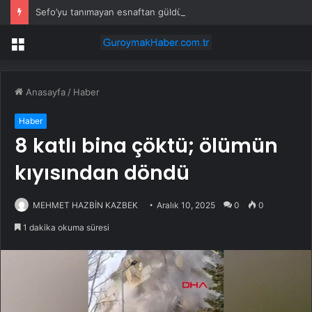
Sefo’yu tanımayan esnaftan güldüren yanıt: ‘Sefo işine baksın’
Menü
Anasayfa
/
Haber
Haber
8 katlı bina çöktü; ölümün
kıyısından döndü
MEHMET HAZBİN KAZBEK
Aralık 10, 2025
0
0
1 dakika okuma süresi