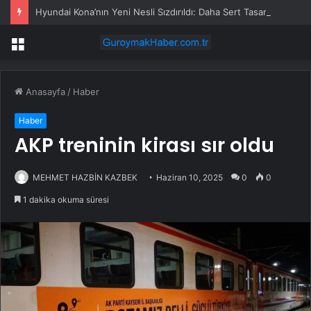
Hyundai Kona’nın Yeni Nesli Sızdırıldı: Daha Sert Tasarım ve Pleos Connect Geliyor
Menü
Anasayfa
/
Haber
Haber
AKP treninin kirası sır oldu
MEHMET HAZBİN KAZBEK
Haziran 10, 2025
0
0
1 dakika okuma süresi