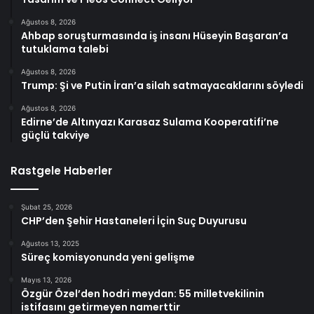
Ağustos 8, 2026
Ahbap soruşturmasında iş insanı Hüseyin Başaran’a
tutuklama talebi
Ağustos 8, 2026
Trump: Şi ve Putin İran’a silah satmayacaklarını söyledi
Ağustos 8, 2026
Edirne’de Altınyazı Karasaz Sulama Kooperatifi’ne
güçlü takviye
Rastgele Haberler
Şubat 25, 2026
CHP’den Şehir Hastaneleri İçin Suç Duyurusu
Ağustos 13, 2025
Süreç komisyonunda yeni gelişme
Mayıs 13, 2026
Özgür Özel’den hodri meydan: 55 milletvekilinin
istifasını getirmeyen namerttir