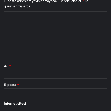
E-posta adresiniz yayınlanmayacak.
Gerekli alanlar
*
ile
işaretlenmişlerdir
Y
o
r
u
m
*
Ad
*
E-posta
*
İnternet sitesi