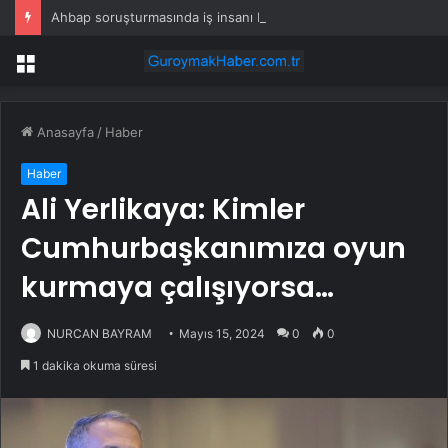
Ahbap soruşturmasında iş insanı Hüseyin Başaran’a tutuklama talebi
Menü
Anasayfa
/
Haber
Haber
Ali Yerlikaya: Kimler
Cumhurbaşkanımıza oyun
kurmaya çalışıyorsa…
NURCAN BAYRAM
Mayıs 15, 2024
0
0
1 dakika okuma süresi