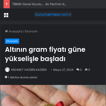
TBMM Genel Kurulu… Ak Parti’nin Meclis Çalışma Takvimine İlişkin Grup Önerisi Kabul Edildi
Menü
Anasayfa
/
Ekonomi
Ekonomi
Altının gram fiyatı güne
yükselişle başladı
MEHMET HAZBİN KAZBEK
Mayıs 27, 2024
0
0
1 dakika okuma süresi