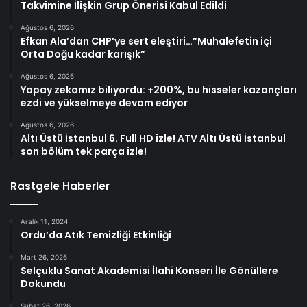
Takvimine İlişkin Grup Önerisi Kabul Edildi
Ağustos 6, 2026
Efkan Ala’dan CHP’ye sert eleştiri…”Muhalefetin içi
Orta Doğu kadar karışık”
Ağustos 6, 2026
Yapay zekamız biliyordu: +200%, bu hisseler kazançları
ezdi ve yükselmeye devam ediyor
Ağustos 6, 2026
Altı Üstü İstanbul 6. Full HD izle! ATV Altı Üstü İstanbul
son bölüm tek parça izle!
Rastgele Haberler
Aralık 11, 2024
Ordu’da Atık Temizliği Etkinliği
Mart 26, 2026
Selçuklu Sanat Akademisi İlahi Konseri İle Gönüllere
Dokundu
Şubat 26, 2026