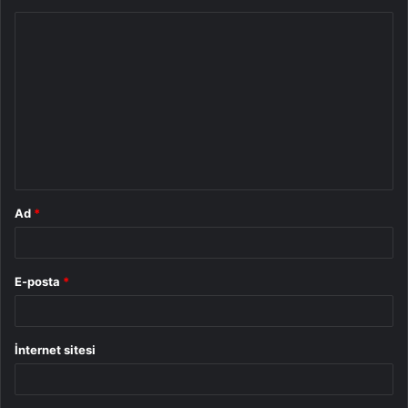
Y
o
r
u
m
*
Ad
*
E-posta
*
İnternet sitesi