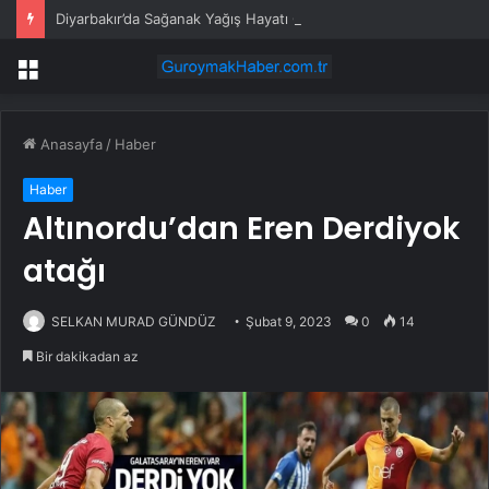
Diyarbakır’da Sağanak Yağış Hayatı Olumsuz Etkiledi
Menü
Anasayfa
/
Haber
Haber
Altınordu’dan Eren Derdiyok
atağı
SELKAN MURAD GÜNDÜZ
Şubat 9, 2023
0
14
Bir dakikadan az