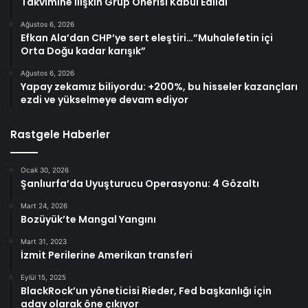
Takvimine İlişkin Grup Önerisi Kabul Edildi
Ağustos 6, 2026
Efkan Ala’dan CHP’ye sert eleştiri…”Muhalefetin içi
Orta Doğu kadar karışık”
Ağustos 6, 2026
Yapay zekamız biliyordu: +200%, bu hisseler kazançları
ezdi ve yükselmeye devam ediyor
Rastgele Haberler
Ocak 30, 2026
Şanlıurfa’da Uyuşturucu Operasyonu: 4 Gözaltı
Mart 24, 2026
Bozüyük’te Mangal Yangını
Mart 31, 2023
İzmit Perilerine Amerikan transferi
Eylül 15, 2025
BlackRock’un yöneticisi Rieder, Fed başkanlığı için
aday olarak öne çıkıyor