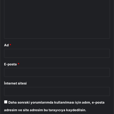
o
r
u
m
*
Ad
*
E-posta
*
İnternet sitesi
Daha sonraki yorumlarımda kullanılması için adım, e-posta
adresim ve site adresim bu tarayıcıya kaydedilsin.