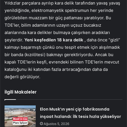
Yıldızlar parçalara ayrılıp kara delik tarafından yavaş yavaş
yenildiğinde, elektromanyetik spektrumun her yerinde
görülebilen muazzam bir güç patlaması yaratılıyor. Bu
TDE’ler, bilim adamlarının uzayın uçsuz bucaksız
alanlarında kara delikler bulmaya çalışırken aradıkları
şeylerdir.
Yeni keşfedilen 18 kara delik
, daha önce “gizli”
kalmayı başarmıştı çünkü onu tespit etmek için alışılmadık
bir banda (kızılötesi) bakmayı gerektiriyordu. Ancak bu
kapalı TDE’lerin keşfi, evrendeki bilinen TDE’lerin mevcut
kataloğunu iki katından fazla artıracağından daha da
değerli görülüyor.
İlgili Makaleler
Elon Musk’ın yeni çip fabrikasında
inşaat hızlandı: İlk tesis hızla yükseliyor
Ağustos 5, 2026