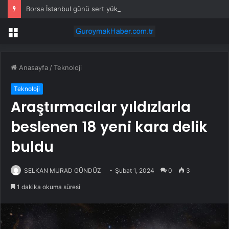
Borsa İstanbul günü sert yükselişle kapattı
Menü
Anasayfa
/
Teknoloji
Teknoloji
Araştırmacılar yıldızlarla
beslenen 18 yeni kara delik
buldu
SELKAN MURAD GÜNDÜZ
Şubat 1, 2024
0
3
1 dakika okuma süresi