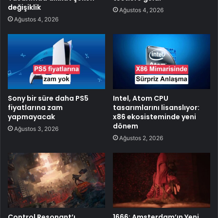
değişiklik
Ağustos 4, 2026
Ağustos 4, 2026
Sony bir süre daha PS5
Intel, Atom CPU
fiyatlarına zam
tasarımlarını lisanslıyor:
yapmayacak
x86 ekosisteminde yeni
dönem
Ağustos 3, 2026
Ağustos 2, 2026
Control Resonant’ı
1666: Amsterdam’ın Yeni