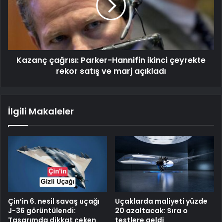
Kazanç çağrısı: Parker-Hannifin ikinci çeyrekte
rekor satış ve marj açıkladı
İlgili Makaleler
Çin’in 6. nesil savaş uçağı
Uçaklarda maliyeti yüzde
J-36 görüntülendi:
20 azaltacak: Sıra o
Tasarımda dikkat çeken
testlere geldi