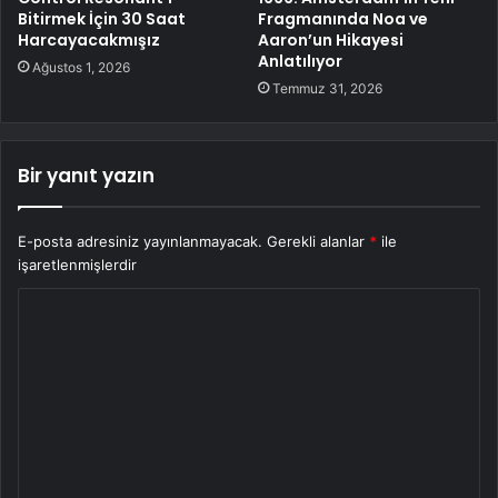
Bitirmek İçin 30 Saat
Fragmanında Noa ve
Harcayacakmışız
Aaron’un Hikayesi
Anlatılıyor
Ağustos 1, 2026
Temmuz 31, 2026
Bir yanıt yazın
E-posta adresiniz yayınlanmayacak.
Gerekli alanlar
*
ile
işaretlenmişlerdir
Y
o
r
u
m
*