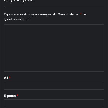
E-posta adresiniz yayınlanmayacak.
Gerekli alanlar
*
ile
işaretlenmişlerdir
Y
o
r
u
m
*
Ad
*
E-posta
*