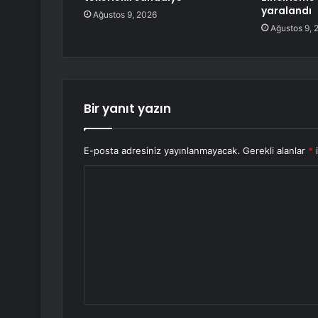
yaralandı
Ağustos 9, 2026
Ağustos 9, 
Bir yanıt yazın
E-posta adresiniz yayınlanmayacak.
Gerekli alanlar
*
i
Y
o
r
u
m
*