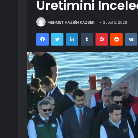
Üretimini İncele
MEHMET HAZBİN KAZBEK
Şubat 5, 2026
Facebook
Twitter
LinkedIn
Tumblr
Pinterest
Reddit