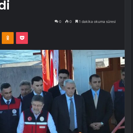
di
0
0
1 dakika okuma süresi
VKontakte
Odnoklassniki
Pocket