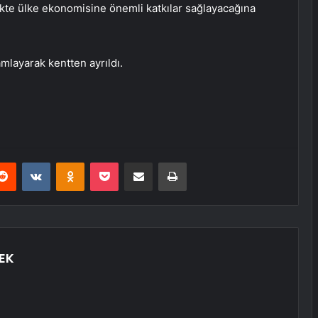
e ülke ekonomisine önemli katkılar sağlayacağına
mlayarak kentten ayrıldı.
erest
Reddit
VKontakte
Odnoklassniki
Pocket
E-Posta ile paylaş
Yazdır
EK