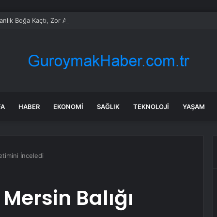
anlık Boğa Kaçtı, Zor Anlar Yaşandı
FA
HABER
EKONOMI
SAĞLIK
TEKNOLOJI
YAŞAM
timini İnceledi
Mersin Balığı