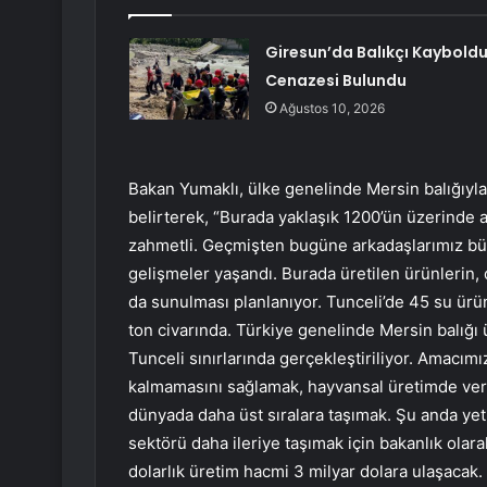
Giresun’da Balıkçı Kayboldu
Cenazesi Bulundu
Ağustos 10, 2026
Bakan Yumaklı, ülke genelinde Mersin balığıyla 
belirterek, “Burada yaklaşık 1200’ün üzerinde a
zahmetli. Geçmişten bugüne arkadaşlarımız b
gelişmeler yaşandı. Burada üretilen ürünlerin, 
da sunulması planlanıyor. Tunceli’de 45 su ürün
ton civarında. Türkiye genelinde Mersin balığı 
Tunceli sınırlarında gerçekleştiriliyor. Amacımız
kalmamasını sağlamak, hayvansal üretimde veriml
dünyada daha üst sıralara taşımak. Şu anda yetiş
sektörü daha ileriye taşımak için bakanlık ola
dolarlık üretim hacmi 3 milyar dolara ulaşacak.