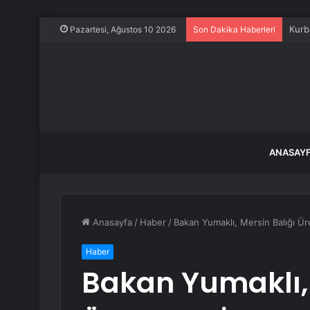
Kurb
Pazartesi, Ağustos 10 2026
Son Dakika Haberleri
ANASAY
Anasayfa
/
Haber
/
Bakan Yumaklı, Mersin Balığı Üre
Haber
Bakan Yumaklı, 