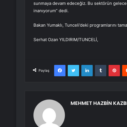
sunmaya devam edeceğiz. Bu sektörün gelecekt
inanıyorum” dedi.
Bakan Yumaklı, Tunceli’deki programlarını tama
Serhat Ozan YILDIRIM/TUNCELİ,
Facebook
Twitter
LinkedIn
Tumblr
Pint
Paylaş
MEHMET HAZBİN KAZB