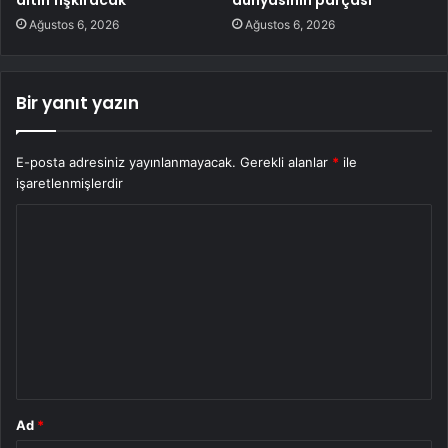
altın fışkıracak
dünyasının parçası
Ağustos 6, 2026
Ağustos 6, 2026
Bir yanıt yazın
E-posta adresiniz yayınlanmayacak.
Gerekli alanlar
*
ile
işaretlenmişlerdir
Y
o
r
u
m
*
Ad
*