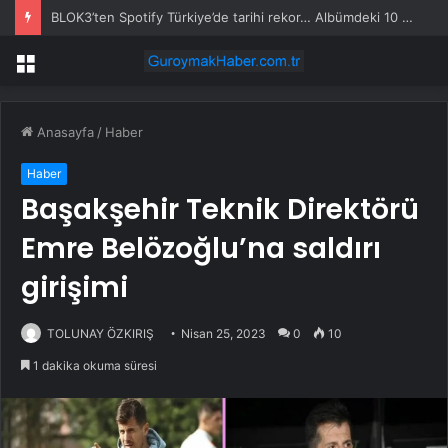
BLOK3’ten Spotify Türkiye’de tarihi rekor… Albümdeki 10 şarkının tamamı Top 50’ye girdi
Menü
Anasayfa
/
Haber
Haber
Başakşehir Teknik Direktörü
Emre Belözoğlu’na saldırı
girişimi
TOLUNAY ÖZKIRIŞ
Nisan 25, 2023
0
10
1 dakika okuma süresi