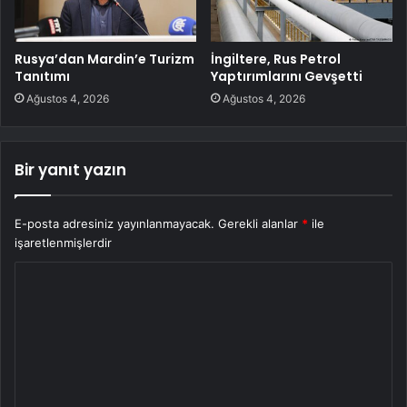
Rusya’dan Mardin’e Turizm
İngiltere, Rus Petrol
Tanıtımı
Yaptırımlarını Gevşetti
Ağustos 4, 2026
Ağustos 4, 2026
Bir yanıt yazın
E-posta adresiniz yayınlanmayacak.
Gerekli alanlar
*
ile
işaretlenmişlerdir
Y
o
r
u
m