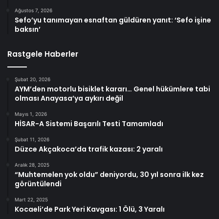
Ağustos 7, 2026
Sefo’yu tanımayan esnaftan güldüren yanıt: ‘Sefo işine
baksın’
Rastgele Haberler
Şubat 20, 2026
AYM’den motorlu bisiklet kararı… Genel hükümlere tabi
olması Anayasa’ya aykırı değil
Mayıs 1, 2026
HİSAR-A Sistemi Başarılı Testi Tamamladı
Şubat 11, 2026
Düzce Akçakoca’da trafik kazası: 2 yaralı
Aralık 28, 2025
“Muhtemelen yok oldu” deniyordu, 30 yıl sonra ilk kez
görüntülendi
Mart 22, 2025
Kocaeli’de Park Yeri Kavgası: 1 Ölü, 3 Yaralı