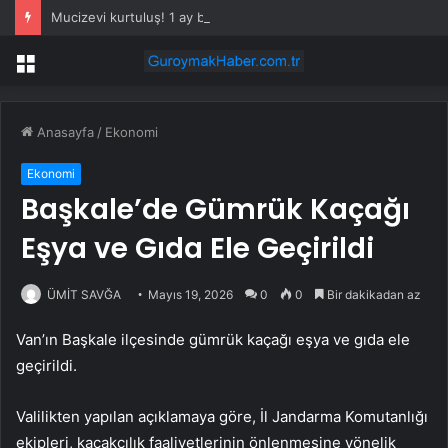
Mucizevi kurtuluş! 1 ay boyunca okyanusta sürüklendi, ‘her şey bitti’ derken…
Menü
Anasayfa
/
Ekonomi
Ekonomi
Başkale’de Gümrük Kaçağı
Eşya ve Gıda Ele Geçirildi
ÜMİT SAVĞA
Mayıs 19, 2026
0
0
Bir dakikadan az
Van’ın Başkale ilçesinde gümrük kaçağı eşya ve gıda ele
geçirildi.
Valilikten yapılan açıklamaya göre, İl Jandarma Komutanlığı
ekipleri, kaçakçılık faaliyetlerinin önlenmesine yönelik