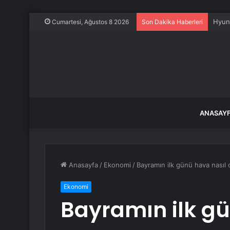
Ahbap
Cumartesi, Ağustos 8 2026
Son Dakika Haberleri
ANASAY
Anasayfa
/
Ekonomi
/
Bayramın ilk günü hava nasıl 
Ekonomi
Bayramın ilk gü