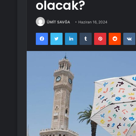
olacak?
ÜMİT SAVĞA
Haziran 16, 2024
Facebook
Twitter
LinkedIn
Tumblr
Pinterest
Reddit