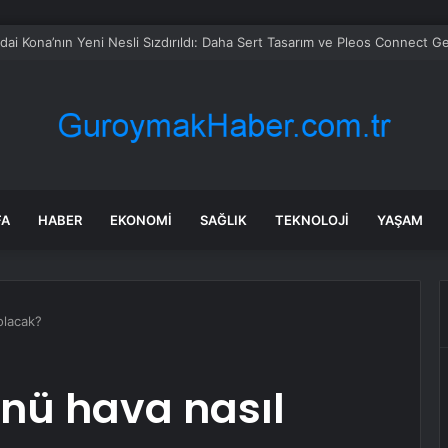
 soruşturmasında iş insanı Hüseyin Başaran’a tutuklama talebi
FA
HABER
EKONOMI
SAĞLIK
TEKNOLOJI
YAŞAM
olacak?
nü hava nasıl