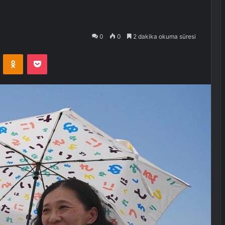
0
0
2 dakika okuma süresi
VKontakte
Odnoklassniki
Pocket