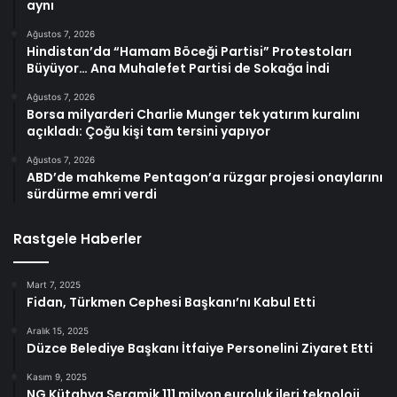
aynı
Ağustos 7, 2026
Hindistan’da “Hamam Böceği Partisi” Protestoları
Büyüyor… Ana Muhalefet Partisi de Sokağa İndi
Ağustos 7, 2026
Borsa milyarderi Charlie Munger tek yatırım kuralını
açıkladı: Çoğu kişi tam tersini yapıyor
Ağustos 7, 2026
ABD’de mahkeme Pentagon’a rüzgar projesi onaylarını
sürdürme emri verdi
Rastgele Haberler
Mart 7, 2025
Fidan, Türkmen Cephesi Başkanı’nı Kabul Etti
Aralık 15, 2025
Düzce Belediye Başkanı İtfaiye Personelini Ziyaret Etti
Kasım 9, 2025
NG Kütahya Seramik 111 milyon euroluk ileri teknoloji