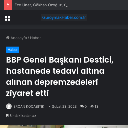
Ece Üner, Gökhan Özoğuz, Öykü Serter’in savunmaları aynı
Menü
Anasayfa
/
Haber
Haber
BBP Genel Başkanı Destici,
hastanede tedavi altına
alınan depremzedeleri
ziyaret etti
ERCAN KOCABIYIK
Şubat 23, 2023
0
13
Bir dakikadan az