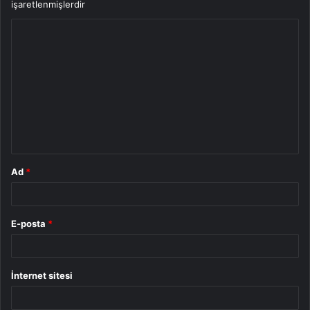
işaretlenmişlerdir
Y
o
r
u
m
*
Ad
*
E-posta
*
İnternet sitesi