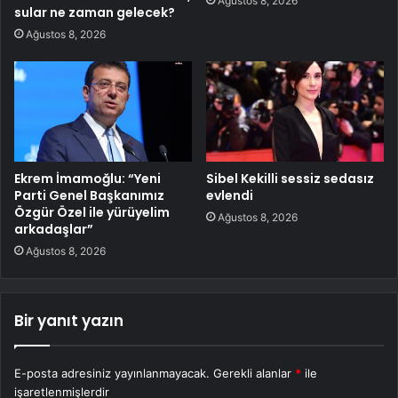
Ağustos 8, 2026
sular ne zaman gelecek?
Ağustos 8, 2026
Ekrem İmamoğlu: “Yeni
Sibel Kekilli sessiz sedasız
Parti Genel Başkanımız
evlendi
Özgür Özel ile yürüyelim
Ağustos 8, 2026
arkadaşlar”
Ağustos 8, 2026
Bir yanıt yazın
E-posta adresiniz yayınlanmayacak.
Gerekli alanlar
*
ile
işaretlenmişlerdir