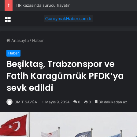
TIR kazasında sürücü hayatını kaybetti
Menü
Anasayfa
/
Haber
Haber
Beşiktaş, Trabzonspor ve
Fatih Karagümrük PFDK’ya
sevk edildi
ÜMİT SAVĞA
Mayıs 9, 2024
0
0
Bir dakikadan az