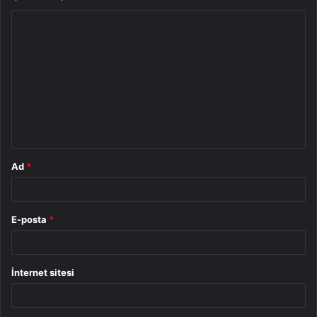
Y
o
r
u
m
*
Ad
*
E-posta
*
İnternet sitesi