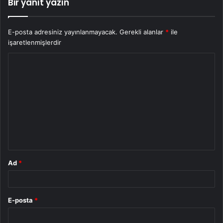
Bir yanıt yazın
E-posta adresiniz yayınlanmayacak.
Gerekli alanlar
*
ile
işaretlenmişlerdir
Y
o
r
u
m
*
Ad
*
E-posta
*