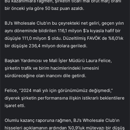
Bu kazanımlara rağmen, şirketin ticari mal brüt marj oranı
bir önceki yıla göre 50 baz puan azaldı.
BJ’s Wholesale Club’ın bu çeyrekteki net geliri, geçen yılın
aynı döneminde bildirilen 116,1 milyon $’a kıyasla hafif bir
düşüşle 111,0 milyon $ oldu. Düzeltilmiş FAVÖK de %6,0’lık
bir düşüşle 236,4 milyon dolara geriledi.
Başkan Yardımcısı ve Mali İşler Müdürü Laura Felice,
şirketin trafik ve birim hacimlerindeki ivmesini
sürdüreceğine olan inancını dile getirdi.
Felice, “2024 mali yılı için görünümümüz değişmedi,”
diyerek şirketin performansına ilişkin istikrarlı beklentilere
işaret etti.
Olumlu kazanç raporuna rağmen, BJ’s Wholesale Club’ın
hisseleri açıklamanın ardından %0,9’luk mütevazı bir düşüş