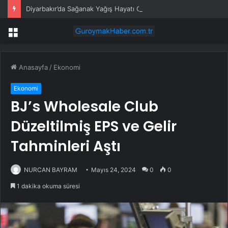
Diyarbakır’da Sağanak Yağış Hayatı Olumsuz Etkiledi
Menü
Anasayfa
/
Ekonomi
Ekonomi
BJ’s Wholesale Club
Düzeltilmiş EPS ve Gelir
Tahminleri Aştı
NURCAN BAYRAM
Mayıs 24, 2024
0
0
1 dakika okuma süresi