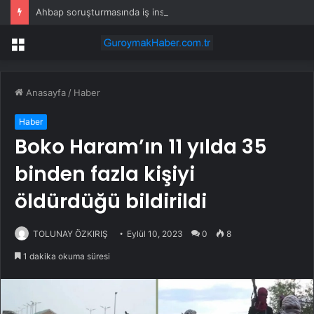
Ahbap soruşturmasında iş insanı Hüseyin Başaran’a tutuklama talebi
Menü
Anasayfa
/
Haber
Haber
Boko Haram’ın 11 yılda 35
binden fazla kişiyi
öldürdüğü bildirildi
TOLUNAY ÖZKIRIŞ
Eylül 10, 2023
0
8
1 dakika okuma süresi