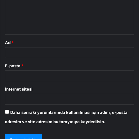
u
m
*
Ad
*
E-posta
*
İnternet sitesi
Daha sonraki yorumlarımda kullanılması için adım, e-posta
adresim ve site adresim bu tarayıcıya kaydedilsin.