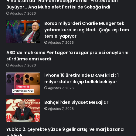
Hindistan’da “Hamam Böceği Partisi” Protestoları
Büyüyor… Ana Muhalefet Partisi de Sokağa İndi
Ağustos 7, 2026
Borsa milyarderi Charlie Munger tek
yatırım kuralını açıkladı: Çoğu kişi tam
tersini yapıyor
Ağustos 7, 2026
ABD’de mahkeme Pentagon’a rüzgar projesi onaylarını
sürdürme emri verdi
Ağustos 7, 2026
iPhone 18 üretiminde DRAM krizi : 1
milyar dolarlık çip bellek bekliyor
Ağustos 7, 2026
Bahçeli’den Siyaset Mesajları
Ağustos 7, 2026
Yubico 2. çeyrekte yüzde 9 gelir artışı ve marj kazancı
bildirdi