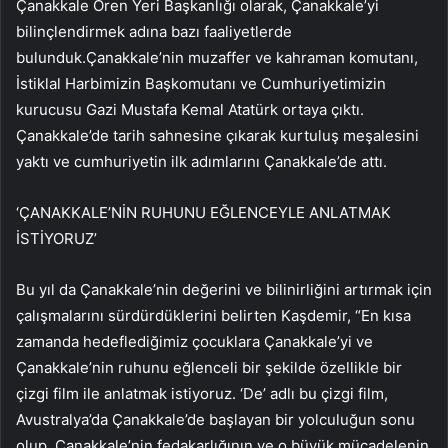
Çanakkale Ören Yeri Başkanlığı olarak, Çanakkale’yi
bilinçlendirmek adına bazı faaliyetlerde
bulunduk.Çanakkale’nin muzaffer ve kahraman komutanı,
İstiklal Harbimizin Başkomutanı ve Cumhuriyetimizin
kurucusu Gazi Mustafa Kemal Atatürk ortaya çıktı.
Çanakkale’de tarih sahnesine çıkarak kurtuluş meşalesini
yaktı ve cumhuriyetin ilk adımlarını Çanakkale’de attı.
‘ÇANAKKALE’NİN RUHUNU EĞLENCEYLE ANLATMAK
İSTİYORUZ’
Bu yıl da Çanakkale’nin değerini ve bilinirliğini artırmak için
çalışmalarını sürdürdüklerini belirten Kaşdemir, “En kısa
zamanda hedeflediğimiz çocuklara Çanakkale’yi ve
Çanakkale’nin ruhunu eğlenceli bir şekilde özellikle bir
çizgi film ile anlatmak istiyoruz. ‘De’ adlı bu çizgi film,
Avustralya’da Çanakkale’de başlayan bir yolculuğun sonu
olup, Çanakkale’nin fedakarlığının ve o büyük mücadelenin