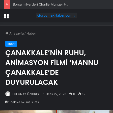
Borsa milyarderi Charlie Munger tek yatırım kuralını açıkladı: Çoğu kişi tam tersini yapıyor
Menü
Anasayfa
/
Haber
Haber
ÇANAKKALE’NİN RUHU,
ANİMASYON FİLMİ ‘MANNU
ÇANAKKALE’DE
DUYURULACAK
TOLUNAY ÖZKIRIŞ
Ocak 27, 2023
0
12
1 dakika okuma süresi