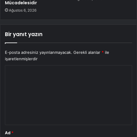
Mücadelesidir
Ağustos 6, 2026
Bir yanıt yazın
E-posta adresiniz yayınlanmayacak.
Gerekli alanlar
*
ile
işaretlenmişlerdir
Y
o
r
u
m
*
Ad
*