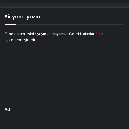
Bir yanıt yazın
E-posta adresiniz yayınlanmayacak.
Gerekli alanlar
*
ile
işaretlenmişlerdir
Y
o
r
u
m
*
Ad
*