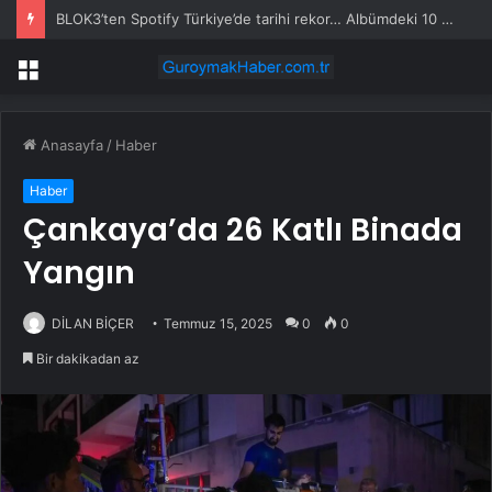
BLOK3’ten Spotify Türkiye’de tarihi rekor… Albümdeki 10 şarkının tamamı Top 50’ye girdi
Menü
Anasayfa
/
Haber
Haber
Çankaya’da 26 Katlı Binada
Yangın
DİLAN BİÇER
Temmuz 15, 2025
0
0
Bir dakikadan az