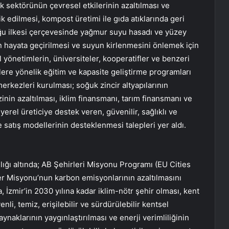
ık sektörünün çevresel etkilerinin azaltılması ve
k edilmesi, kompost üretimi ile gıda atıklarında geri
 ilkesi çerçevesinde yağmur suyu hasadı ve yüzey
n hayata geçirilmesi ve suyun kirlenmesini önlemek için
yönetimlerin, üniversiteler, kooperatifler ve benzeri
icilere yönelik eğitim ve kapasite geliştirme programları
merkezleri kurulması; soğuk zincir altyapılarının
zinin azaltılması, iklim finansmanı, tarım finansmanı ve
yerel üreticiye destek veren, güvenilir, sağlıklı ve
satış modellerinin desteklenmesi talepleri yer aldı.
şlığı altında; AB Şehirleri Misyonu Programı (EU Cities
er Misyonu’nun karbon emisyonlarının azaltılmasını
 İzmir’in 2030 yılına kadar iklim-nötr şehir olması, kent
enli, temiz, erişilebilir ve sürdürülebilir kentsel
aynaklarının yaygınlaştırılması ve enerji verimliliğinin