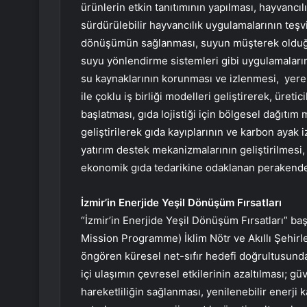
ürünlerin etkin tanıtımının yapılması, hayvancıl
sürdürülebilir hayvancılık uygulamalarının teşvi
dönüşümün sağlanması, suyun müşterek olduğu
suyu yönlendirme sistemleri gibi uygulamaları
su kaynaklarının korunması ve izlenmesi, yerel 
ile çoklu iş birliği modelleri geliştirerek, üret
başlatması, gıda lojistiği için bölgesel dağıtım 
geliştirilerek gıda kayıplarının ve karbon ayak i
yatırım destek mekanizmalarının geliştirilmesi, 
ekonomik gıda tedarikine odaklanan perakende 
İzmir’in Enerjide Yeşil Dönüşüm Fırsatları
“İzmir’in Enerjide Yeşil Dönüşüm Fırsatları” ba
Mission Programme) İklim Nötr ve Akıllı Şehirl
öngören küresel net-sıfır hedefi doğrultusunda,
içi ulaşımın çevresel etkilerinin azaltılması; güv
hareketliliğin sağlanması, yenilenebilir enerji k