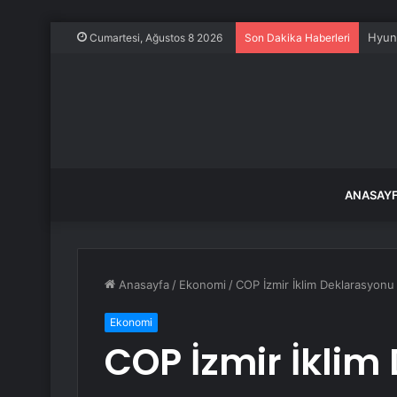
Ahbap
Cumartesi, Ağustos 8 2026
Son Dakika Haberleri
ANASAY
Anasayfa
/
Ekonomi
/
COP İzmir İklim Deklarasyonu 
Ekonomi
COP İzmir İklim