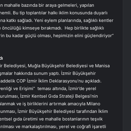
ın mahalle bazında bir araya gelmeleri, yapılan
emli. Bu tip toplantılar halkı iklim konusunda duyarlı
ına katkı sağladı. Yeni eylem planlarında, sağlıklı kentler
e öncülüğü kimseye bırakmadı. Hep birlikte sağlıklı
rin bu kadar güçlü olması, hepimizin elini güçlendiriyor”
dı
ir Belediyesi, Muğla Büyükşehir Belediyesi ve Manisa
lışmalar hakkında sunum yaptı. İzmir Büyükşehir
addelik COP İzmir İklim Deklarasyonu’nu açıkladı.
nliği ve Erişimi” teması altında, İzmir’de yerel
ulması, İzmir Kentsel Gıda Strateji Belgesi’nin
anmak ve iş birliklerini artırmak amacıyla Milano
lunması, İzmir Büyükşehir Belediyesi tarafından İklim
entsel gıda üretimi ve mahalle bostanlarının teşvik
ılması ve markalaştırılması, yerel ve coğrafi işaretli