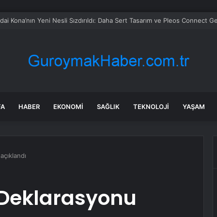
 soruşturmasında iş insanı Hüseyin Başaran’a tutuklama talebi
FA
HABER
EKONOMI
SAĞLIK
TEKNOLOJI
YAŞAM
açıklandı
 Deklarasyonu