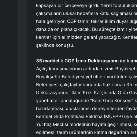
kapsayan bir çerçeveye girdi. Yerel topluluklar
çalışmaların ulusal hedeflere katkı sağlaması ön
hale getiriyor. COP İzmir, tekrar iklim duyarlılığ
daha da ön plana çıkacak. Bu süreçte İzmir yin
kentler için elimizden geleni yapacağız. Kentle
şeklinde konuştu.
35 maddelik COP İzmir Deklarasyonu açıklan
Açılış konuşmalarının ardından İzmir Büyükşeh
Büyükşehir Belediyesi yetkilileri yürütülen ça
Belediyesi çalıştaylar sonunda hazırlanan 35 m
Deklarasyonun “İklim Krizi Karşısında Gıda Güve
yönetimler öncülüğünde “Kent Gıda Konseyi” kur
hazırlanması, uluslararası deneyimlerden faydal
Kentsel Gıda Politikası Paktı’na (MUFPP) üye o
Yurttaş Meclisi modelinin hayata geçirilmesi, k
edilmesi, tarım ürünlerinin katma değerinin artır