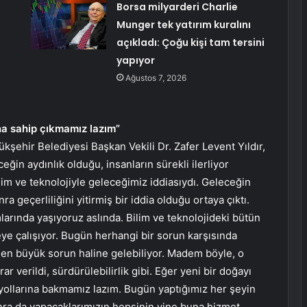
Borsa milyarderi Charlie
Munger tek yatırım kuralını
açıkladı: Çoğu kişi tam tersini
yapıyor
Ağustos 7, 2026
na sahip çıkmamız lazım”
kşehir Belediyesi Başkan Vekili Dr. Zafer Levent Yıldır,
eğin aydınlık olduğu, insanların sürekli ilerliyor
lim ve teknolojiyle geleceğimiz iddiasıydı. Geleceğin
 geçerliliğini yitirmiş bir iddia olduğu ortaya çıktı.
umlarında yaşıyoruz aslında. Bilim ve teknolojideki bütün
ye çalışıyor. Bugün herhangi bir sorun karşısında
 en büyük sorun haline gelebiliyor. Madem böyle, o
 verildi, sürdürülebilirlik gibi. Eğer yeni bir doğayı
ollarına bakmamız lazım. Bugün yaptığımız her şeyin
ra da yapacaklarımızın hepsinin yine buna hizmet