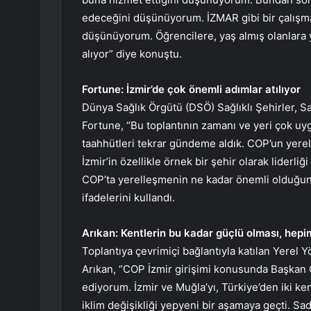
edeceğini düşünüyorum. İZMAR gibi bir çalışman
düşünüyorum. Öğrencilere, yaş almış olanlara y
alıyor” diye konuştu.
Fortune: İzmir’de çok önemli adımlar atılıyor
Dünya Sağlık Örgütü (DSÖ) Sağlıklı Şehirler, Sa
Fortune, “Bu toplantının zamanı ve yeri çok uy
taahhütleri tekrar gündeme aldık. COP’un yerell
İzmir’in özellikle örnek bir şehir olarak liderli
COP’ta yerelleşmenin ne kadar önemli olduğunu
ifadelerini kullandı.
Arıkan: Kentlerin bu kadar güçlü olması, hepim
Toplantıya çevrimiçi bağlantıyla katılan Yerel
Arıkan, “COP İzmir girişimi konusunda Başkan C
ediyorum. İzmir ve Muğla’yı, Türkiye’den iki ken
iklim değişikliği yepyeni bir aşamaya geçti. Sa