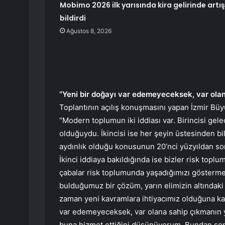
Mobimo 2026 ilk yarısında kira gelirinde artış
bildirdi
Ağustos 8, 2026
“Yeni bir doğayı var edemeyeceksek, var ola
Toplantının açılış konuşmasını yapan İzmir Büyü
“Modern toplumun iki iddiası var. Birincisi gelec
olduğuydu. İkincisi ise her şeyin üstesinden bi
aydınlık olduğu konusunun 20’nci yüzyıldan sonra
İkinci iddiaya bakıldığında ise bizler risk topl
çabalar risk toplumunda yaşadığımızı gösterme
bulduğumuz bir çözüm, yarın elimizin altındaki
zaman yeni kavramlara ihtiyacımız olduğuna karar
var edemeyeceksek, var olana sahip çıkmanın y
buna hizmet ettiğini düşünüyorum. Bundan son