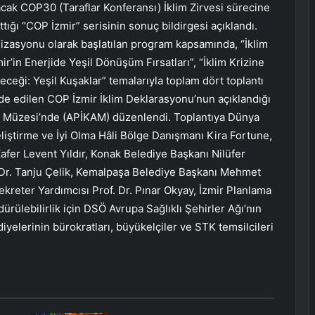
acak COP30 (Taraflar Konferansı) İklim Zirvesi sürecine
ığı “COP İzmir” serisinin sonuç bildirgesi açıklandı.
nizasyonu olarak başlatılan program kapsamında, “İklim
ir’in Enerjide Yeşil Dönüşüm Fırsatları”, “İklim Krizine
leceği: Yeşil Kuşaklar” temalarıyla toplam dört toplantı
lde edilen COP İzmir İklim Deklarasyonu’nun açıklandığı
 ve Müzesi’nde (APİKAM) düzenlendi. Toplantıya Dünya
eliştirme ve İyi Olma Hâli Bölge Danışmanı Kira Fortune,
afer Levent Yıldır, Konak Belediye Başkanı Nilüfer
 Dr. Tanju Çelik, Kemalpaşa Belediye Başkanı Mehmet
reter Yardımcısı Prof. Dr. Pınar Okyay, İzmir Planlama
ürülebilirlik için DSÖ Avrupa Sağlıklı Şehirler Ağı’nın
ediyelerinin bürokratları, büyükelçiler ve STK temsilcileri