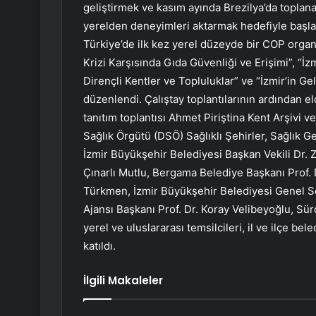
geliştirmek ve kasım ayında Brezilya’da toplan
yerelden deneyimleri aktarmak hedefiyle başlatt
Türkiye’de ilk kez yerel düzeyde bir COP orga
Krizi Karşısında Gıda Güvenliği ve Erişimi”, “İzm
Dirençli Kentler ve Topluluklar” ve “İzmir’in Ge
düzenlendi. Çalıştay toplantılarının ardından e
tanıtım toplantısı Ahmet Piriştina Kent Arşivi
Sağlık Örgütü (DSÖ) Sağlıklı Şehirler, Sağlık G
İzmir Büyükşehir Belediyesi Başkan Vekili Dr. Z
Çınarlı Mutlu, Bergama Belediye Başkanı Prof.
Türkmen, İzmir Büyükşehir Belediyesi Genel Sek
Ajansı Başkanı Prof. Dr. Koray Velibeyoğlu, Sürd
yerel ve uluslararası temsilcileri, il ve ilçe bel
katıldı.
İlgili Makaleler