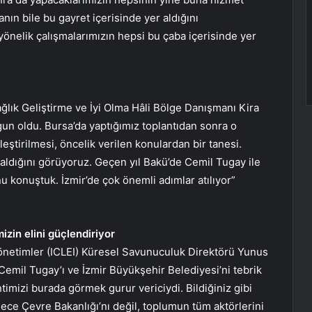
ın bile bu gayret içerisinde yer aldığını
önelik çalışmalarımızın hepsi bu çaba içerisinde yer
ğlık Geliştirme ve İyi Olma Hâli Bölge Danışmanı Kira
gun oldu. Bursa’da yaptığımız toplantıdan sonra o
eştirilmesi, öncelik verilen konulardan bir tanesi.
ği aldığını görüyoruz. Geçen yıl Bakü’de Cemil Tugay ile
 konuştuk. İzmir’de çok önemli adımlar atılıyor”
izin elini güçlendiriyor
 Yönetimler (ICLEI) Küresel Savunuculuk Direktörü Yunus
emil Tugay’ı ve İzmir Büyükşehir Belediyesi’ni tebrik
timizi burada görmek gurur vericiydi. Bildiğiniz gibi
dece Çevre Bakanlığı’nı değil, toplumun tüm aktörlerini