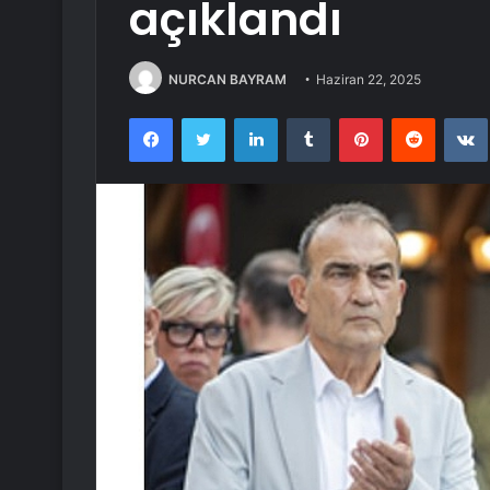
açıklandı
NURCAN BAYRAM
Haziran 22, 2025
Facebook
Twitter
LinkedIn
Tumblr
Pinterest
Reddit