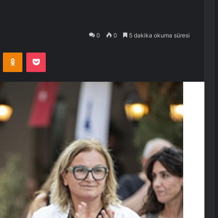
0
0
5 dakika okuma süresi
VKontakte
Odnoklassniki
Pocket