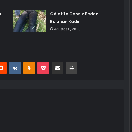
n
Gölet’te Cansız Bedeni
Bulunan Kadın
Ağustos 8, 2026
erest
Reddit
VKontakte
Odnoklassniki
Pocket
E-Posta ile paylaş
Yazdır