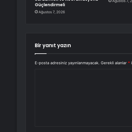
Ağustos 7, 
Güçlendirmeli
Ağustos 7, 2026
Bir yanıt yazın
E-posta adresiniz yayınlanmayacak.
Gerekli alanlar
*
i
Y
o
r
u
m
*