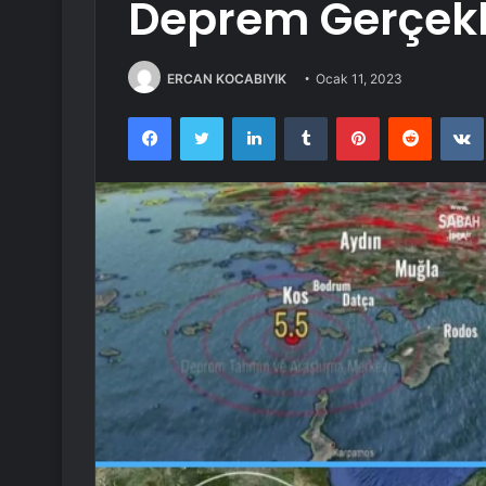
Deprem Gerçekl
ERCAN KOCABIYIK
Ocak 11, 2023
Facebook
Twitter
LinkedIn
Tumblr
Pinterest
Reddit