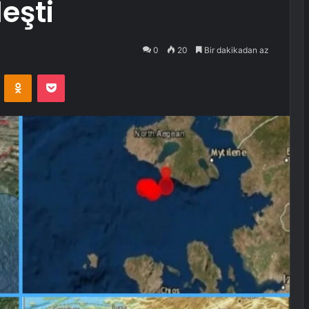
eşti
0
20
Bir dakikadan az
VKontakte
Odnoklassniki
Pocket