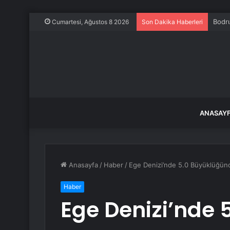
Bodru
Cumartesi, Ağustos 8 2026
Son Dakika Haberleri
ANASAY
Anasayfa
/
Haber
/
Ege Denizi’nde 5.0 Büyüklüğün
Haber
Ege Denizi’nde