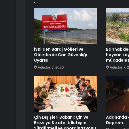
İSKİ’den Baraj Gölleri ve
Barınak de
Göletlerde Can Güvenliği
hayvan ka
Uyarısı
mücadelesi
Ağustos 8, 2026
Ağustos 7, 
Çin Dışişleri Bakanı: Çin ve
Adana’da 
Brezilya Stratejik İletişimi
Deprem
Sürdürmeli ve Koordinasyonu