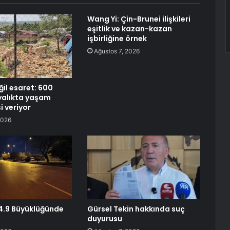
Wang Yi: Çin-Brunei ilişkileri
eşitlik ve kazan-kazan
işbirliğine örnek
Ağustos 7, 2026
ğil esaret: 600
yalıkta yaşam
 veriyor
2026
4.9 Büyüklüğünde
Gürsel Tekin hakkında suç
duyurusu