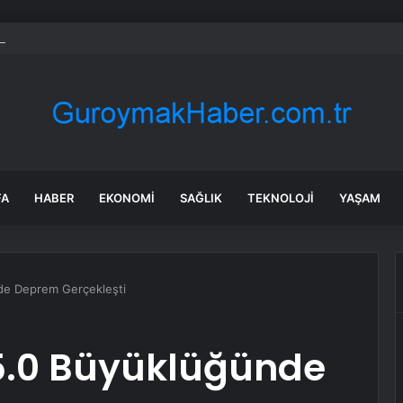
m yerine Bayburt: Hakan Çalhanoğlu’ndan köy tatili!
FA
HABER
EKONOMI
SAĞLIK
TEKNOLOJI
YAŞAM
de Deprem Gerçekleşti
 5.0 Büyüklüğünde