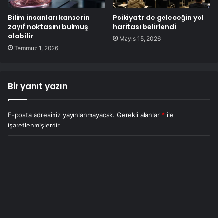
Bilim insanları kanserin
Psikiyatride geleceğin yol
zayıf noktasını bulmuş
haritası belirlendi
olabilir
Mayıs 15, 2026
Temmuz 1, 2026
Bir yanıt yazın
E-posta adresiniz yayınlanmayacak.
Gerekli alanlar
*
ile
işaretlenmişlerdir
Y
o
r
u
m
*