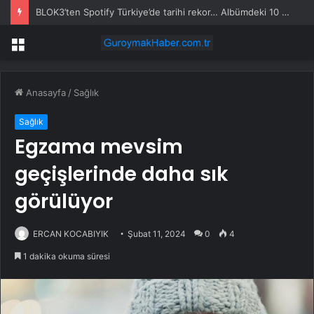
BLOK3’ten Spotify Türkiye’de tarihi rekor… Albümdeki 10 şarkının tamamı Top 50’ye girdi
Menü
Anasayfa
/
Sağlık
Sağlık
Egzama mevsim
geçişlerinde daha sık
görülüyor
ERCAN KOCABIYIK
Şubat 11, 2024
0
4
1 dakika okuma süresi