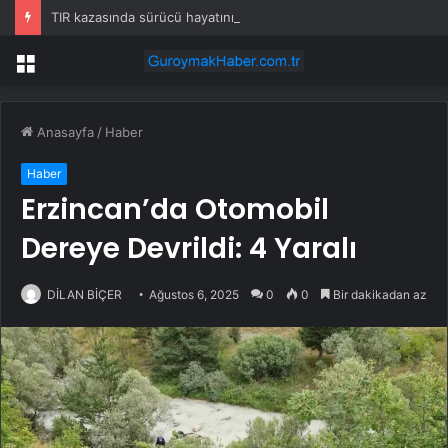
TIR kazasında sürücü hayatını kaybetti
Menü
Anasayfa
/
Haber
Haber
Erzincan’da Otomobil
Dereye Devrildi: 4 Yaralı
DİLAN BİÇER
Ağustos 6, 2025
0
0
Bir dakikadan az