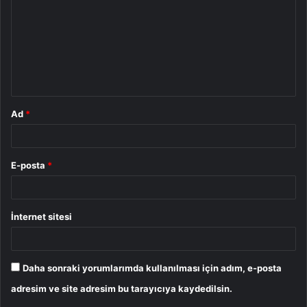
r
u
m
*
Ad
*
E-posta
*
İnternet sitesi
Daha sonraki yorumlarımda kullanılması için adım, e-posta
adresim ve site adresim bu tarayıcıya kaydedilsin.