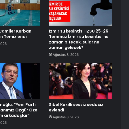
Camiler Kurban
İzmir su kesintisi! İZSU 25-26
in Temizlendi
Temmuz İzmir su kesintisi ne
zaman bitecek, sular ne
2026
zaman gelecek?
Ağustos 8, 2026
oğlu: “Yeni Parti
Sibel Kekilli sessiz sedasız
anımız Özgür Özel
evlendi
lim arkadaşlar”
Ağustos 8, 2026
2026