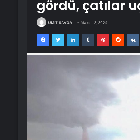
gördü, çatılar u
ÜMİT SAVĞA
Mayıs 12, 2024
Facebook
Twitter
LinkedIn
Tumblr
Pinterest
Reddit