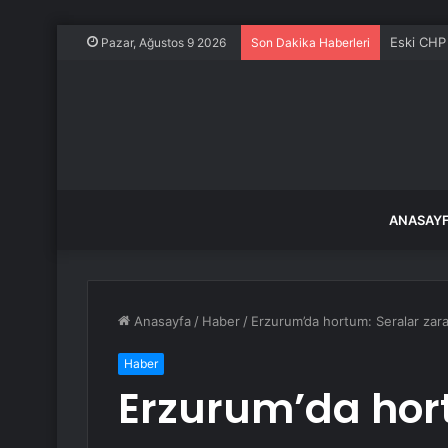
TIR kazas
Pazar, Ağustos 9 2026
Son Dakika Haberleri
ANASAY
Anasayfa
/
Haber
/
Erzurum’da hortum: Seralar zara
Haber
Erzurum’da hort