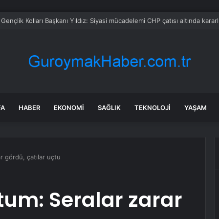
ında sürücü hayatını kaybetti
FA
HABER
EKONOMI
SAĞLIK
TEKNOLOJI
YAŞAM
r gördü, çatılar uçtu
um: Seralar zarar