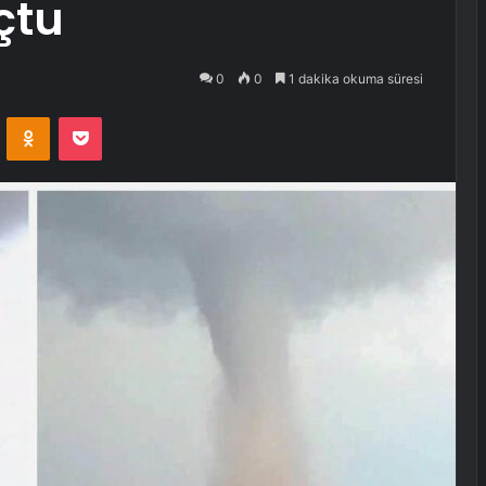
çtu
0
0
1 dakika okuma süresi
VKontakte
Odnoklassniki
Pocket