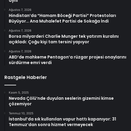
aynı
Ağustos 7, 2026
Hindistan’da “Hamam Böceği Partisi” Protestoları
Büyüyor… Ana Muhalefet Partisi de Sokağa İndi
Ağustos 7, 2026
Borsa milyarderi Charlie Munger tek yatırım kuralını
açıkladı: Çoğu kişi tam tersini yapıyor
Ağustos 7, 2026
ABD’de mahkeme Pentagon’a rüzgar projesi onaylarını
sürdürme emri verdi
Rastgele Haberler
Kasım 5, 2025
Nevada Çölü’nde duyulan seslerin gizemini kimse
çözemiyor
Temmuz 10, 2025
İstanbul’da sık kullanılan vapur hattı kapanıyor: 31
Temmuz’dan sonra hizmet vermeyecek