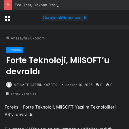
Ece Üner, Gökhan Özoğuz, Öykü Serter’in savunmaları aynı
Menü
Anasayfa
/
Ekonomi
Ekonomi
Forte Teknoloji, MilSOFT’u
devraldı
MEHMET HAZBİN KAZBEK
Haziran 10, 2025
0
0
Bir dakikadan az
Foreks – Forte Teknoloji, MilSOFT Yazılım Teknolojileri
AŞ’yi devraldı.