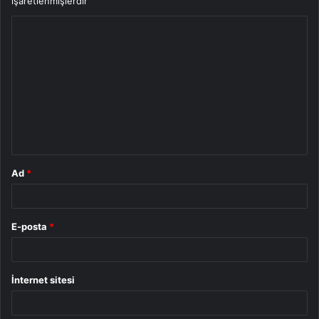
işaretlenmişlerdir
Y
o
r
u
m
*
Ad
*
E-posta
*
İnternet sitesi