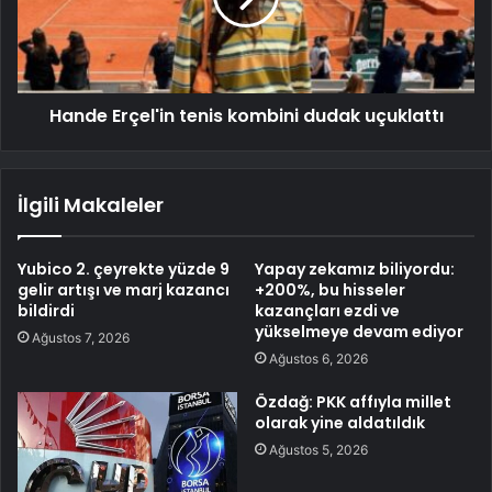
Hande Erçel'in tenis kombini dudak uçuklattı
İlgili Makaleler
Yubico 2. çeyrekte yüzde 9
Yapay zekamız biliyordu:
gelir artışı ve marj kazancı
+200%, bu hisseler
bildirdi
kazançları ezdi ve
yükselmeye devam ediyor
Ağustos 7, 2026
Ağustos 6, 2026
Özdağ: PKK affıyla millet
olarak yine aldatıldık
Ağustos 5, 2026