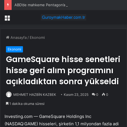
ABD’de mahkeme Pentagon’a rüzgar projesi onaylarını sürdürme emri verdi
Menü
Anasayfa
/
Ekonomi
Ekonomi
GameSquare hisse senetleri
hisse geri alım programını
açıkladıktan sonra yükseldi
MEHMET HAZBİN KAZBEK
Kasım 23, 2025
0
0
1 dakika okuma süresi
Investing.com —
GameSquare Holdings Inc
(NASDAQ:GAME)
hisseleri, şirketin 1,1 milyondan fazla adi