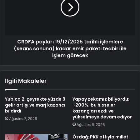
CRDFA payları 19/12/2025 tarihli işlemlere
(seans sonuna) kadar emir paketi tedbiri ile
işlem görecek
İlgili Makaleler
Yubico 2. çeyrekte yüzde 9
Yapay zekamız biliyordu:
gelir artışı ve marj kazancı
+200%, bu hisseler
bildirdi
kazançları ezdi ve
yükselmeye devam ediyor
Ağustos 7, 2026
Ağustos 6, 2026
Özdağ: PKK affıyla millet