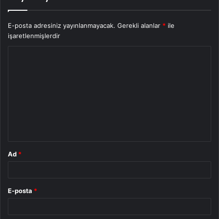
E-posta adresiniz yayınlanmayacak.
Gerekli alanlar
*
ile
işaretlenmişlerdir
Y
o
r
u
m
*
Ad
*
E-posta
*