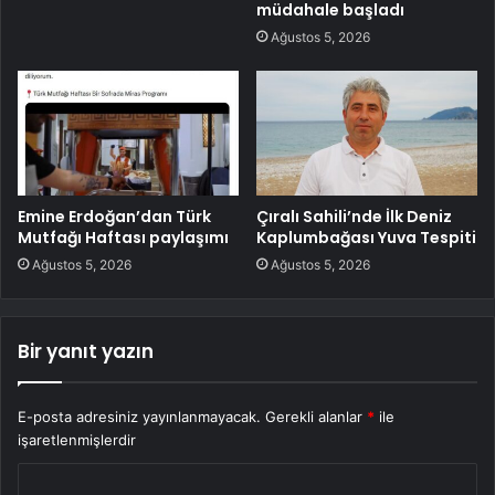
müdahale başladı
Ağustos 5, 2026
Emine Erdoğan’dan Türk
Çıralı Sahili’nde İlk Deniz
Mutfağı Haftası paylaşımı
Kaplumbağası Yuva Tespiti
Ağustos 5, 2026
Ağustos 5, 2026
Bir yanıt yazın
E-posta adresiniz yayınlanmayacak.
Gerekli alanlar
*
ile
işaretlenmişlerdir
Y