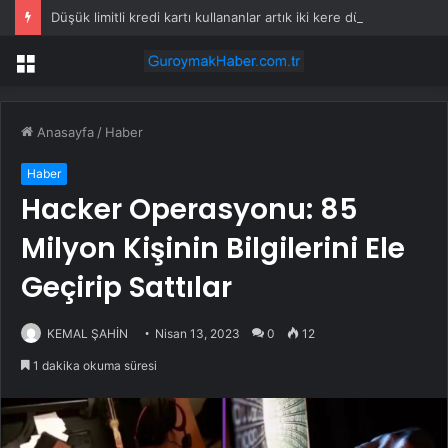
Düşük limitli kredi kartı kullananlar artık iki kere düşünmek zorunda
Menü
Anasayfa
/
Haber
Haber
Hacker Operasyonu: 85
Milyon Kişinin Bilgilerini Ele
Geçirip Sattılar
KEMAL ŞAHİN
Nisan 13, 2023
0
12
1 dakika okuma süresi