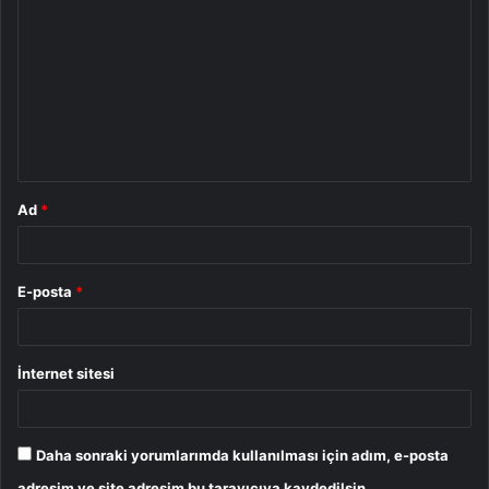
o
r
u
m
*
Ad
*
E-posta
*
İnternet sitesi
Daha sonraki yorumlarımda kullanılması için adım, e-posta
adresim ve site adresim bu tarayıcıya kaydedilsin.