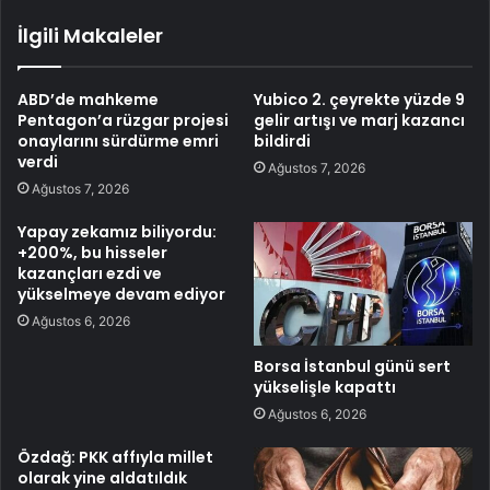
İlgili Makaleler
ABD’de mahkeme
Yubico 2. çeyrekte yüzde 9
Pentagon’a rüzgar projesi
gelir artışı ve marj kazancı
onaylarını sürdürme emri
bildirdi
verdi
Ağustos 7, 2026
Ağustos 7, 2026
Yapay zekamız biliyordu:
+200%, bu hisseler
kazançları ezdi ve
yükselmeye devam ediyor
Ağustos 6, 2026
Borsa İstanbul günü sert
yükselişle kapattı
Ağustos 6, 2026
Özdağ: PKK affıyla millet
olarak yine aldatıldık