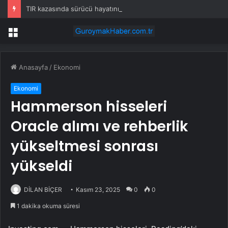
TIR kazasında sürücü hayatını kaybetti
Menü
Anasayfa
/
Ekonomi
Ekonomi
Hammerson hisseleri
Oracle alımı ve rehberlik
yükseltmesi sonrası
yükseldi
DİLAN BİÇER
Kasım 23, 2025
0
0
1 dakika okuma süresi