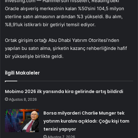
Investing.com —
Hammerson
hisseleri, Reading’deki
Oracle alışveriş merkezinin kalan %50’sini 104,5 milyon
sterline satın almasının ardından %3 yükseldi. Bu alım,
%8,9’luk istikrarlı bir getiriyi temsil ediyor.
Ortak girişim ortağı Abu Dhabi Yatırım Otoritesi’nden
yapılan bu satın alma, şirketin kazanç rehberliğinde hafif
bir yükselişle birlikte geldi.
İlgili Makaleler
Mobimo 2026 ilk yarısında kira gelirinde artış bildirdi
Ağustos 8, 2026
Borsa milyarderi Charlie Munger tek
yatırım kuralını açıkladı: Çoğu kişi tam
tersini yapıyor
Ağustos 7, 2026