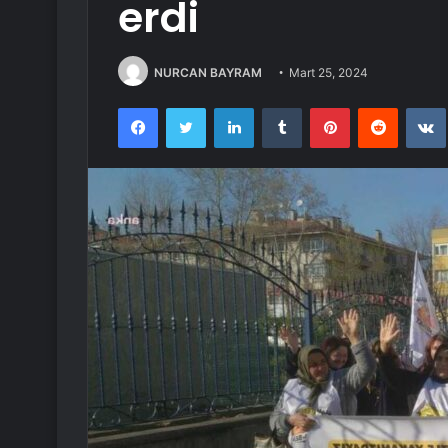
erdi
NURCAN BAYRAM
Mart 25, 2024
Facebook
Twitter
LinkedIn
Tumblr
Pinterest
Reddit