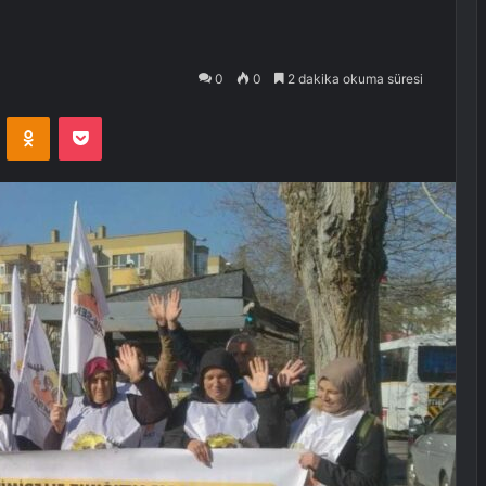
0
0
2 dakika okuma süresi
VKontakte
Odnoklassniki
Pocket