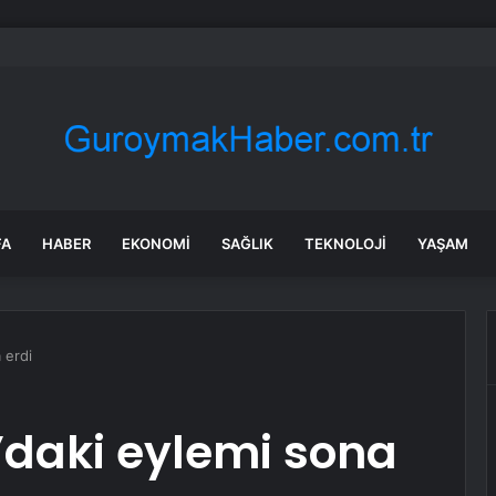
, Gökhan Özoğuz, Öykü Serter’in savunmaları aynı
FA
HABER
EKONOMI
SAĞLIK
TEKNOLOJI
YAŞAM
 erdi
a’daki eylemi sona