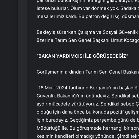
patronlar bunca kişinin emeğini gasp ediyor. 
İstese bulurlar. Ölüm var dönmek yok. Sadaka d
mesailerimiz kaldı. Bu patron değil işçi düşman
Bekleyiş sürerken Çalışma ve Sosyal Güvenlik
üzerine Tarım Sen Genel Başkanı Umut Kocagöz 
“BAKAN YARDIMCISI İLE GÖRÜŞECEĞİZ”
Görüşmenin ardından Tarım Sen Genel Başkanı
“18 Mart 2024 tarihinde Bergama’dan başladı
Güvenlik Bakanlığı’nın önündeyiz. Sendikal sebe
aydır mücadele yürütüyoruz. Sendikal sebep Ç
olduğu için daha önce bu konuda pozitif geli
için buradayız. Geçtiğimiz perşembe günü de 
Müdürlüğü ile. Bu görüşmede herhangi bir son
kesimin kendileri olmadığı yönünde. Şimdi tek