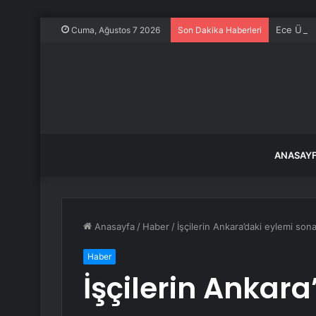
Ece Üner
Cuma, Ağustos 7 2026
Son Dakika Haberleri
ANASAY
Anasayfa
/
Haber
/
İşçilerin Ankara’daki eylemi sona
Haber
İşçilerin Ankar