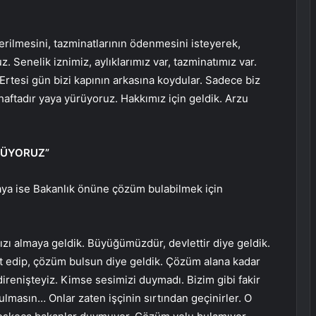
rilmesini, tazminatlarının ödenmesini isteyerek,
. Senelik iznimiz, aylıklarımız var, tazminatımız var.
Ertesi gün bizi kapının arkasına koydular. Sadece biz
r haftadır yaya yürüyoruz. Hakkımız için geldik. Arzu
MÜYORUZ”
kaya ise Bakanlık önüne çözüm bulabilmek için
zı almaya geldik. Büyüğümüzdür, devlettir diye geldik.
et edip, çözüm bulsun diye geldik. Çözüm alana kadar
renişteyiz. Kimse sesimizi duymadı. Bizim gibi fakir
masın… Onlar zaten işçinin sırtından geçinirler. O