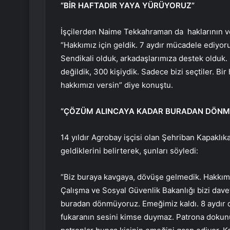
“BİR HAFTADIR YAYA YÜRÜYORUZ”
İşçilerden Naime Tekkahraman da haklarının ve
“Hakkımız için geldik. 7 aydır mücadele ediyoruz
Sendikali olduk, arkadaşlarımıza destek olduk. 
değildik, 300 kişiydik. Sadece bizi seçtiler. Bi
hakkımızı versin” diye konuştu.
“ÇÖZÜM ALINCAYA KADAR BURADAN DÖN
14 yıldır Agrobay işçisi olan Şehriban Kapaklı
geldiklerini belirterek, şunları söyledi:
“Biz buraya kavgaya, dövüşe gelmedik. Hakkımı
Çalışma ve Sosyal Güvenlik Bakanlığı bizi dav
buradan dönmüyoruz. Emeğimiz kaldı. 8 aydır di
fukaranın sesini kimse duymaz. Patrona dokunul