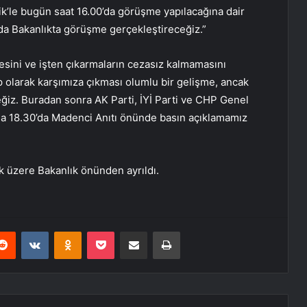
k’le bugün saat 16.00’da görüşme yapılacağına dair
’da Bakanlıkta görüşme gerçekleştireceğiz.”
mesini ve işten çıkarmaların cezasız kalmamasını
ap olarak karşımıza çıkması olumlu bir gelişme, ancak
ğiz. Buradan sonra AK Parti, İYİ Parti ve CHP Genel
a 18.30’da Madenci Anıtı önünde basın açıklamamız
 üzere Bakanlık önünden ayrıldı.
erest
Reddit
VKontakte
Odnoklassniki
Pocket
E-Posta ile paylaş
Yazdır