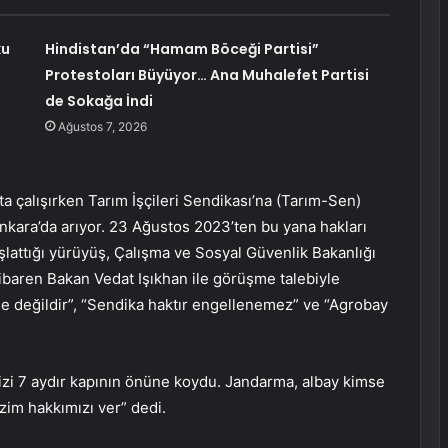
ku
Hindistan’da “Hamam Böceği Partisi”
Protestoları Büyüyor… Ana Muhalefet Partisi
de Sokağa İndi
Ağustos 7, 2026
ta çalışırken Tarım İşçileri Sendikası’na (Tarım-Sen)
ı Ankara’da arıyor. 23 Ağustos 2023’ten bu yana hakları
şlattığı yürüyüş, Çalışma ve Sosyal Güvenlik Bakanlığı
baren Bakan Vedat Işıkhan ile görüşme talebiyle
le değildir”, “Sendika haktır engellenemez” ve “Agrobay
 bizi 7 aydır kapının önüne koydu. Jandarma, albay kimse
zim hakkımızı ver” dedi.