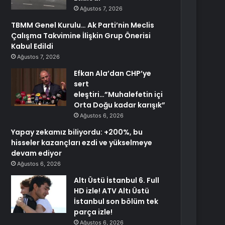
Ağustos 7, 2026
TBMM Genel Kurulu… Ak Parti’nin Meclis
Çalışma Takvimine İlişkin Grup Önerisi
Kabul Edildi
Ağustos 7, 2026
Efkan Ala’dan CHP’ye
sert
eleştiri…”Muhalefetin içi
Orta Doğu kadar karışık”
Ağustos 6, 2026
Yapay zekamız biliyordu: +200%, bu
hisseler kazançları ezdi ve yükselmeye
devam ediyor
Ağustos 6, 2026
Altı Üstü İstanbul 6. Full
HD izle! ATV Altı Üstü
İstanbul son bölüm tek
parça izle!
Ağustos 6, 2026