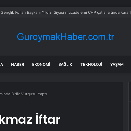
ında sürücü hayatını kaybetti
FA
HABER
EKONOMI
SAĞLIK
TEKNOLOJI
YAŞAM
ında Birlik Vurgusu Yaptı
maz İftar