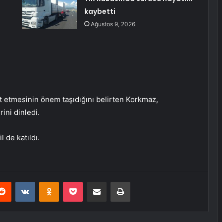
kaybetti
Ağustos 9, 2026
t etmesinin önem taşıdığını belirten Korkmaz,
ini dinledi.
 de katıldı.
erest
Reddit
VKontakte
Odnoklassniki
Pocket
E-Posta ile paylaş
Yazdır