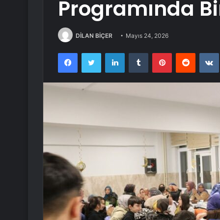
Programında Bir
DİLAN BİÇER
Mayıs 24, 2026
Facebook
Twitter
LinkedIn
Tumblr
Pinterest
Reddit