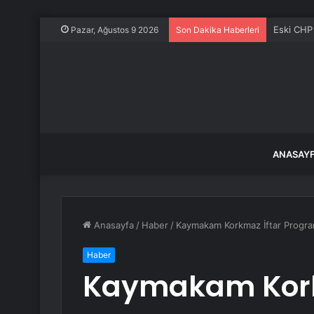
TIR kazas
Pazar, Ağustos 9 2026
Son Dakika Haberleri
ANASAY
Anasayfa
/
Haber
/
Kaymakam Korkmaz İftar Program
Haber
Kaymakam Kork