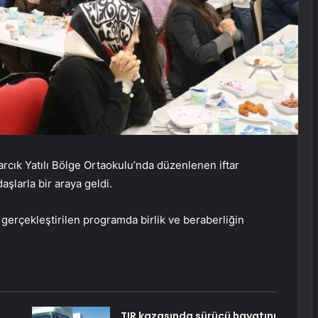
ık Yatılı Bölge Ortaokulu’nda düzenlenen iftar
şlarla bir araya geldi.
erçekleştirilen programda birlik ve beraberliğin
TIR kazasında sürücü hayatını