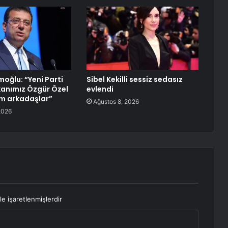
oğlu: “Yeni Parti
Sibel Kekilli sessiz sedasız
anımız Özgür Özel
evlendi
lim arkadaşlar”
Ağustos 8, 2026
2026
le işaretlenmişlerdir