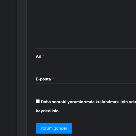
o
r
u
m
*
Ad
*
E-posta
*
Daha sonraki yorumlarımda kullanılması için adı
kaydedilsin.