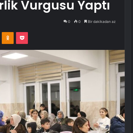
lik Vurgusu Yaptı
0
0
Bir dakikadan az
VKontakte
Odnoklassniki
Pocket