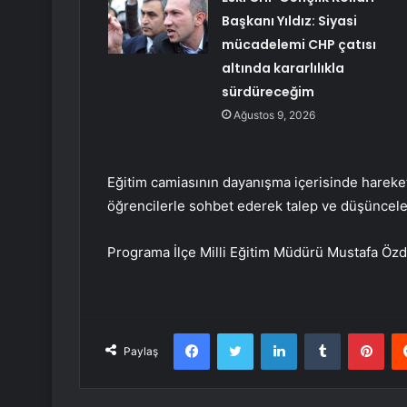
Başkanı Yıldız: Siyasi
mücadelemi CHP çatısı
altında kararlılıkla
sürdüreceğim
Ağustos 9, 2026
Eğitim camiasının dayanışma içerisinde hareke
öğrencilerle sohbet ederek talep ve düşünceler
Programa İlçe Milli Eğitim Müdürü Mustafa Özdil
Facebook
Twitter
LinkedIn
Tumblr
Pint
Paylaş