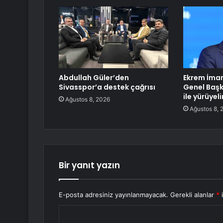
Abdullah Güler’den
Ekrem İmam
Sivasspor’a destek çağrısı
Genel Başk
ile yürüye
Ağustos 8, 2026
Ağustos 8, 
Bir yanıt yazın
E-posta adresiniz yayınlanmayacak.
Gerekli alanlar
*
i
Y