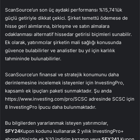
ScanSource’un son üç aydaki performansı %15,74’lük
güçlü getiriyle dikkat çekici. Şirket temettü ödemese de
hisse geri alımlarına, birleşme ve satın almalara
odaklanması alternatif hissedar getirisi biçimleri sunabilir.
Ek olarak, yatırımcılar şirketin mali sağlığı konusunda
güvence bulabilirler ve analistler bu yıl için karlılık
tahmininde bulunabilirler.
ScanSource’un finansal ve stratejik konumunu daha
derinlemesine incelemek isteyenler için InvestingPro,
kapsamlı ek ipuçları paketi sunmaktadır. Şu anda
https://www.investing.com/pro/SCSC adresinde SCSC için
8 InvestingPro İpucu daha bulunmaktadır.
Bu bilgilerden yararlanmak isteyen yatırımcılar,
SFY24
Kupon kodunu kullanarak 2 yıllık InvestingPro+
aboneliğinizde ek %10 indirim kazanın veya
SFY241
Kupon