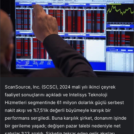
ScanSource, Inc. (SCSC), 2024 mali yılı ikinci çeyrek
faaliyet sonuçlarını açıkladı ve Intelisys Teknoloji
Hizmetleri segmentinde 61 milyon dolarlık güçlü serbest
nakit akışı ve %7,5’lik değerli büyümeyle karışık bir
performans sergiledi. Buna karşılık şirket, donanım işinde
bir gerileme yaşadı; değişen pazar talebi nedeniyle net
satışlar %13 azaldı. Şirketin tekrar eden gelir akışları,