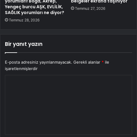
yorumları! Boğa, Akrep,
belgeler ekrana taşınıyor
Yengeç burcu AŞK, EVLİLİK,
Temmuz 27, 2026
SAĞLIK yorumları ne diyor?
Temmuz 28, 2026
Bir yanıt yazın
E-posta adresiniz yayınlanmayacak.
Gerekli alanlar
*
ile
işaretlenmişlerdir
Y
o
r
u
m
*