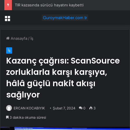
TIR kazasında sürücü hayatını kaybetti
Menü
Anasayfa
/
İş
İş
Kazanç çağrısı: ScanSource
zorluklarla karşı karşıya,
hâlâ güçlü nakit akışı
sağlıyor
ERCAN KOCABIYIK
Şubat 7, 2024
0
3
3 dakika okuma süresi