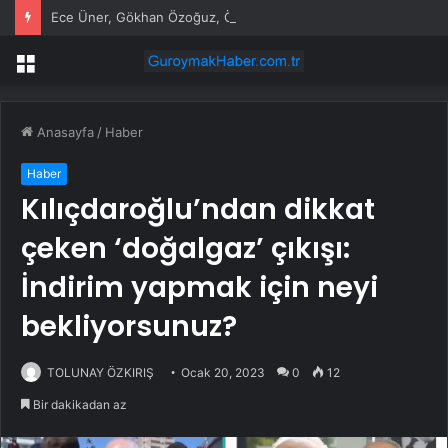
Ece Üner, Gökhan Özoğuz, Öykü Serter’in savunmaları aynı
Menü
Anasayfa
/
Haber
Haber
Kılıçdaroğlu’ndan dikkat
çeken ‘doğalgaz’ çıkışı:
İndirim yapmak için neyi
bekliyorsunuz?
TOLUNAY ÖZKIRIŞ
Ocak 20, 2023
0
12
Bir dakikadan az