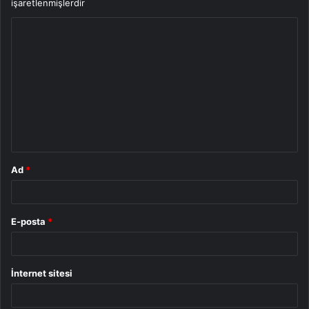
işaretlenmişlerdir
Y
o
r
u
m
*
Ad
*
E-posta
*
İnternet sitesi