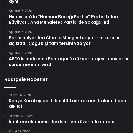
aynı
Ağustos 7, 2026
Hindistan’da “Hamam Böceği Partisi” Protestoları
Büyüyor… Ana Muhalefet Partisi de Sokağa İndi
Ağustos 7, 2026
Borsa milyarderi Charlie Munger tek yatırım kuralını
açıkladı: Çoğu kişi tam tersini yapıyor
Ağustos 7, 2026
ABD’de mahkeme Pentagon’a rüzgar projesi onaylarını
sürdürme emri verdi
Rastgele Haberler
Kasım 20, 2025
Konya Karatay’da 10 bin 400 metrekarelik alana fidan
dikildi
Haziran 12, 2025
İngiltere ekonomisi beklentilerin üzerinde daraldı
Şubat 13, 2026