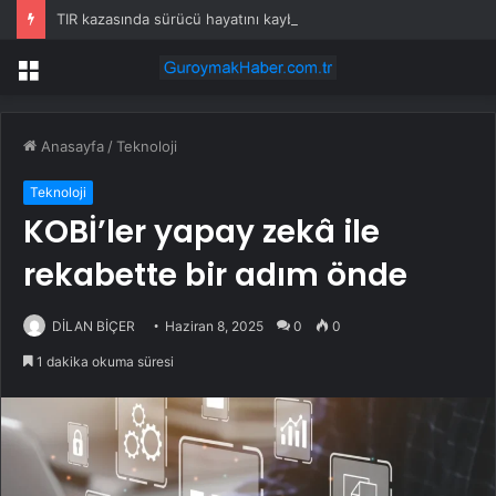
TIR kazasında sürücü hayatını kaybetti
Menü
Anasayfa
/
Teknoloji
Teknoloji
KOBİ’ler yapay zekâ ile
rekabette bir adım önde
DİLAN BİÇER
Haziran 8, 2025
0
0
1 dakika okuma süresi