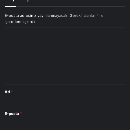
E-posta adresiniz yayınlanmayacak.
Gerekli alanlar
*
ile
işaretlenmişlerdir
Y
o
r
u
m
*
Ad
*
E-posta
*