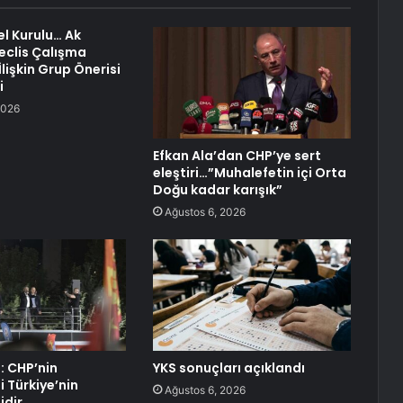
l Kurulu… Ak
Meclis Çalışma
lişkin Grup Önerisi
i
2026
Efkan Ala’dan CHP’ye sert
eleştiri…”Muhalefetin içi Orta
Doğu kadar karışık”
Ağustos 6, 2026
: CHP’nin
YKS sonuçları açıklandı
 Türkiye’nin
Ağustos 6, 2026
idir