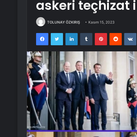
askeri teçhizat 
TOLUNAY ÖZKIRIŞ
Kasım 15, 2023
Facebook
Twitter
LinkedIn
Tumblr
Pinterest
Reddit