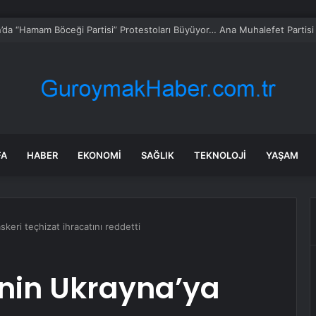
yarderi Charlie Munger tek yatırım kuralını açıkladı: Çoğu kişi tam tersini
FA
HABER
EKONOMI
SAĞLIK
TEKNOLOJI
YAŞAM
skeri teçhizat ihracatını reddetti
’nin Ukrayna’ya