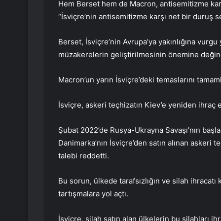
Hem Berset hem de Macron, antisemitizme karşı 
“İsviçre’nin antisemitizme karşı net bir duruş se
Berset, İsviçre’nin Avrupa’ya yakınlığına vurgu 
müzakerelerin geliştirilmesinin önemine değin
Macron’un yarın İsviçre’deki temaslarını tamam
İsviçre, askeri teçhizatın Kiev’e yeniden ihraç 
Şubat 2022’de Rusya-Ukrayna Savaşı’nın başl
Danimarka’nın İsviçre’den satın alınan askeri t
talebi reddetti.
Bu sorun, ülkede tarafsızlığın ve silah ihracatı
tartışmalara yol açtı.
İsviçre, silah satın alan ülkelerin bu silahları i