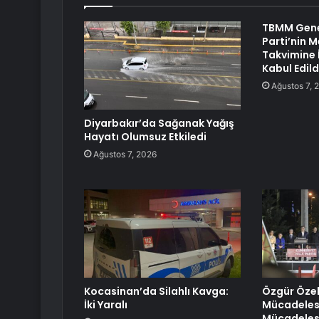
TBMM Gene
Parti’nin 
Takvimine İ
Kabul Edild
Ağustos 7, 
Diyarbakır’da Sağanak Yağış
Hayatı Olumsuz Etkiledi
Ağustos 7, 2026
Kocasinan’da Silahlı Kavga:
Özgür Özel
İki Yaralı
Mücadelesi
Mücadeles