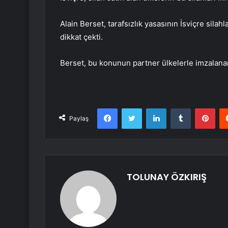
Alain Berset, tarafsızlık yasasının İsviçre silah
dikkat çekti.
Berset, bu konunun partner ülkelerle imzalanan
Facebook
Twitter
LinkedIn
Tumblr
Pint
Paylaş
TOLUNAY ÖZKIRIŞ