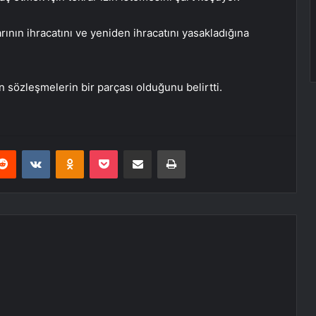
larının ihracatını ve yeniden ihracatını yasakladığına
 sözleşmelerin bir parçası olduğunu belirtti.
erest
Reddit
VKontakte
Odnoklassniki
Pocket
E-Posta ile paylaş
Yazdır