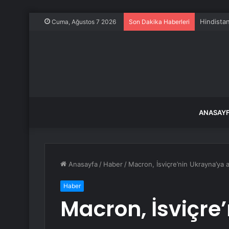
Borsa mil
Cuma, Ağustos 7 2026
Son Dakika Haberleri
ANASAY
Anasayfa
/
Haber
/
Macron, İsviçre’nin Ukrayna’ya a
Haber
Macron, İsviçre