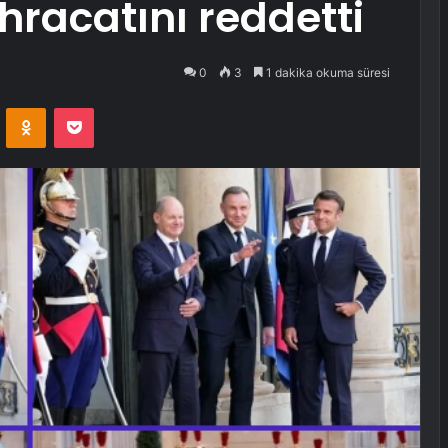
ihracatını reddetti
0
3
1 dakika okuma süresi
VKontakte
Odnoklassniki
Pocket