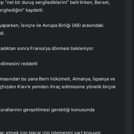
“net bir duruş sergilediklerini” belirtirken, Berset,
rgilediğini” kaydetti.
yaparken, İsviçre ile Avrupa Birliği (AB) arasındaki
di.
ladıktan sonra Fransa’ya dönmesi bekleniyor.
edilmesini reddetti
amasından bu yana Bern hükümeti, Almanya, İspanya ve
eçhizatın Kiev’e yeniden ihraç edilmesine yönelik birçok
 kurallarının gevşetilmesi gerektiği konusunda
hraç etmek için tekrar izin istemesini şart koşuyor.