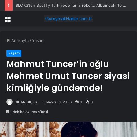
BLOK3’ten Spotify Türkiye’de tarihi rekor… Albümdeki 10 şarkının tamamı Top 50’ye girdi
Menü
Anasayfa
/
Yaşam
Yaşam
Mahmut Tuncer’in oğlu
Mehmet Umut Tuncer siyasi
kimliğiyle gündemde!
DİLAN BİÇER
Mayıs 16, 2026
0
0
1 dakika okuma süresi