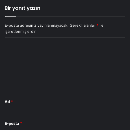
Bir yanıt yazın
E-posta adresiniz yayınlanmayacak.
Gerekli alanlar
*
ile
işaretlenmişlerdir
Y
o
r
u
m
*
Ad
*
E-posta
*