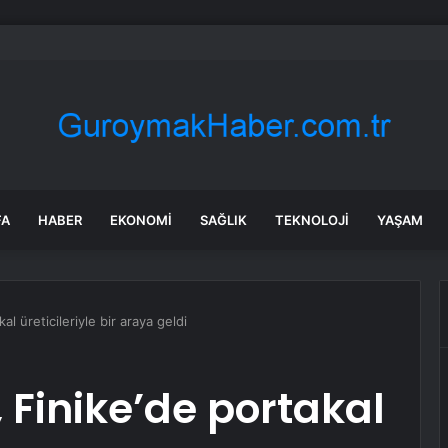
, Gökhan Özoğuz, Öykü Serter’in savunmaları aynı
FA
HABER
EKONOMI
SAĞLIK
TEKNOLOJI
YAŞAM
kal üreticileriyle bir araya geldi
, Finike’de portakal