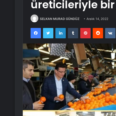
üreticileriyle bi
SELKAN MURAD GÜNDÜZ
Aralık 14, 2022
Facebook
Twitter
LinkedIn
Tumblr
Pinterest
Reddit