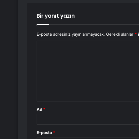
Bir yanıt yazın
E-posta adresiniz yayınlanmayacak.
Gerekli alanlar
*
i
Y
o
r
u
m
*
Ad
*
E-posta
*