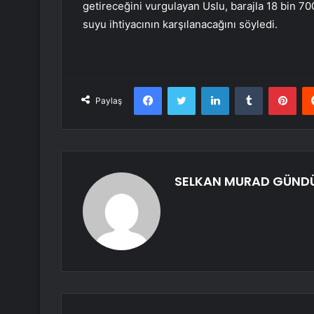
getireceğini vurgulayan Uslu, barajla 18 bin 70
suyu ihtiyacının karşılanacağını söyledi.
Facebook
Twitter
LinkedIn
Tumblr
Pint
Paylaş
SELKAN MURAD GÜND