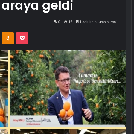
r araya geldi
0
16
1 dakika okuma süresi
VKontakte
Odnoklassniki
Pocket