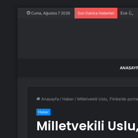
Ece Üner
Cuma, Ağustos 7 2026
Son Dakika Haberleri
ANASAY
Anasayfa
/
Haber
/
Milletvekili Uslu, Finike’de porta
Haber
Milletvekili Uslu