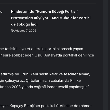
ku
Hindistan’da “Hamam Böceği Partisi”
Protestoları Büyüyor… Ana Muhalefet Partisi
de Sokağa İndi
Ağustos 7, 2026
eme tesisini ziyaret ederek, portakal hasadı yapan
 bir süre sohbet eden Uslu, Antalya’da portakal denilince
ettirmiş bir ürün. Yeni sertifikalar ve tesciller almak,
n çalışıyoruz. Çiftçilerimizin çabalarıyla Finike
ından 2008 yılında coğrafi işaret tescili yapılmıştır.”
ayan Kapıçay Barajı’nın portakal üretimine de rahmet