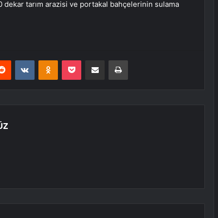
0 dekar tarım arazisi ve portakal bahçelerinin sulama
erest
Reddit
VKontakte
Odnoklassniki
Pocket
E-Posta ile paylaş
Yazdır
ÜZ