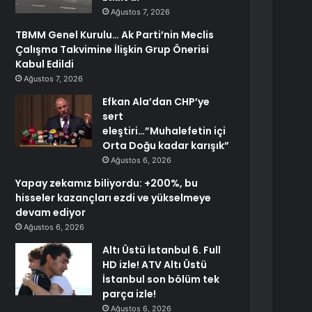
Ağustos 7, 2026
TBMM Genel Kurulu… Ak Parti’nin Meclis
Çalışma Takvimine İlişkin Grup Önerisi
Kabul Edildi
Ağustos 7, 2026
Efkan Ala’dan CHP’ye
sert
eleştiri…”Muhalefetin içi
Orta Doğu kadar karışık”
Ağustos 6, 2026
Yapay zekamız biliyordu: +200%, bu
hisseler kazançları ezdi ve yükselmeye
devam ediyor
Ağustos 6, 2026
Altı Üstü İstanbul 6. Full
HD izle! ATV Altı Üstü
İstanbul son bölüm tek
parça izle!
Ağustos 6, 2026