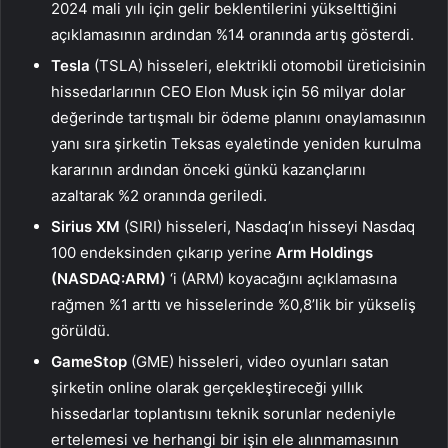
2024 mali yılı için gelir beklentilerini yükselttiğini
açıklamasının ardından %14 oranında artış gösterdi.
Tesla
(TSLA) hisseleri, elektrikli otomobil üreticisinin
hissedarlarının CEO Elon Musk için 56 milyar dolar
değerinde tartışmalı bir ödeme planını onaylamasının
yanı sıra şirketin Teksas eyaletinde yeniden kurulma
kararının ardından önceki günkü kazançlarını
azaltarak %2 oranında geriledi.
Sirius XM
(SIRI) hisseleri, Nasdaq’ın hisseyi
Nasdaq
100
endeksinden çıkarıp yerine
Arm
Holdings
(NASDAQ:
ARM
)
‘i (ARM) koyacağını açıklamasına
rağmen %1 arttı ve hisselerinde %0,8’lik bir yükseliş
görüldü.
GameStop
(GME) hisseleri, video oyunları satan
şirketin online olarak gerçekleştireceği yıllık
hissedarlar toplantısını teknik sorunlar nedeniyle
ertelemesi ve herhangi bir işin ele alınmamasının