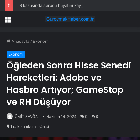
TIR kazasında sürücü hayatını kaybetti
Menü
Anasayfa
/
Ekonomi
Ekonomi
Öğleden Sonra Hisse Senedi
Hareketleri: Adobe ve
Hasbro Artıyor; GameStop
ve RH Düşüyor
ÜMİT SAVĞA
Haziran 14, 2024
0
0
1 dakika okuma süresi