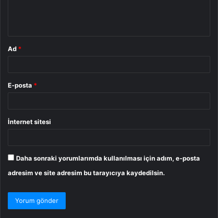
m
*
Ad
*
E-posta
*
İnternet sitesi
Daha sonraki yorumlarımda kullanılması için adım, e-posta
adresim ve site adresim bu tarayıcıya kaydedilsin.