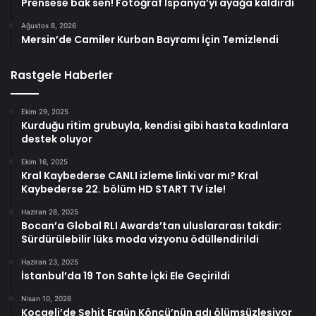
Prensese bak sen! Fotoğraf İspanya’yı ayağa kaldırdı
Ağustos 8, 2026
Mersin’de Camiler Kurban Bayramı İçin Temizlendi
Rastgele Haberler
Ekim 29, 2025
Kurduğu ritim grubuyla, kendisi gibi hasta kadınlara
destek oluyor
Ekim 16, 2025
Kral Kaybederse CANLI izleme linki var mı? Kral
Kaybederse 22. bölüm HD START TV izle!
Haziran 28, 2025
Bocan’a Global RLI Awards’tan uluslararası takdir:
Sürdürülebilir lüks moda vizyonu ödüllendirildi
Haziran 23, 2025
İstanbul’da 19 Ton Sahte İçki Ele Geçirildi
Nisan 10, 2026
Kocaeli’de Şehit Ergün Köncü’nün adı ölümsüzleşiyor