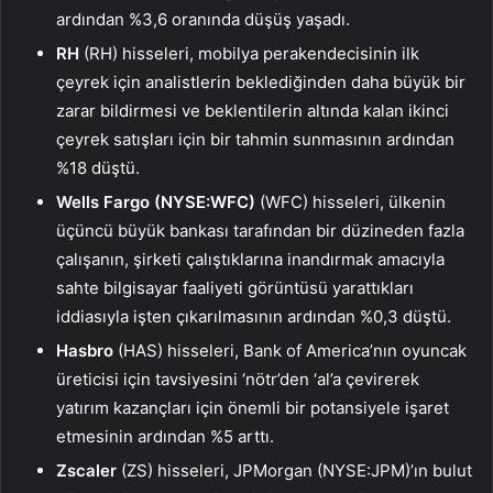
ardından %3,6 oranında düşüş yaşadı.
RH
(RH) hisseleri, mobilya perakendecisinin ilk
çeyrek için analistlerin beklediğinden daha büyük bir
zarar bildirmesi ve beklentilerin altında kalan ikinci
çeyrek satışları için bir tahmin sunmasının ardından
%18 düştü.
Wells Fargo
(NYSE:
WFC
)
(WFC) hisseleri, ülkenin
üçüncü büyük bankası tarafından bir düzineden fazla
çalışanın, şirketi çalıştıklarına inandırmak amacıyla
sahte bilgisayar faaliyeti görüntüsü yarattıkları
iddiasıyla işten çıkarılmasının ardından %0,3 düştü.
Hasbro
(HAS) hisseleri, Bank of America’nın oyuncak
üreticisi için tavsiyesini ‘nötr’den ‘al’a çevirerek
yatırım kazançları için önemli bir potansiyele işaret
etmesinin ardından %5 arttı.
Zscaler
(ZS) hisseleri, JPMorgan (NYSE:
JPM
)’ın bulut