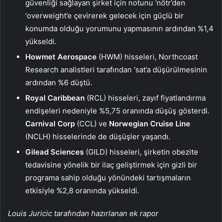
güvenliği sağlayan şirket için notunu ‘nötr’den
‘overweight’e çevirerek gelecek için güçlü bir
konumda olduğu yorumunu yapmasının ardından %1,4
yükseldi.
Howmet Aerospace
(HWM) hisseleri, Northcoast
Research analistleri tarafından ‘sat’a düşürülmesinin
ardından %6 düştü.
Royal Caribbean
(RCL) hisseleri, zayıf fiyatlandırma
endişeleri nedeniyle %5,75 oranında düşüş gösterdi.
Carnival Corp
(CCL) ve
Norwegian Cruise Line
(NCLH) hisselerinde de düşüşler yaşandı.
Gilead Sciences
(GILD) hisseleri, şirketin obezite
tedavisine yönelik bir ilaç geliştirmek için gizli bir
programa sahip olduğu yönündeki tartışmaların
etkisiyle %2,8 oranında yükseldi.
Louis Juricic tarafından hazırlanan ek rapor