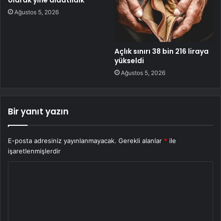
olarak yine aldatıldık
Ağustos 5, 2026
Açlık sınırı 38 bin 216 liraya
yükseldi
Ağustos 5, 2026
Bir yanıt yazın
E-posta adresiniz yayınlanmayacak.
Gerekli alanlar
*
ile
işaretlenmişlerdir
Y
o
r
u