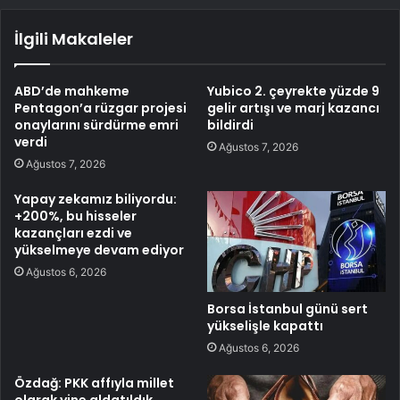
İlgili Makaleler
ABD’de mahkeme
Yubico 2. çeyrekte yüzde 9
Pentagon’a rüzgar projesi
gelir artışı ve marj kazancı
onaylarını sürdürme emri
bildirdi
verdi
Ağustos 7, 2026
Ağustos 7, 2026
Yapay zekamız biliyordu:
+200%, bu hisseler
kazançları ezdi ve
yükselmeye devam ediyor
Ağustos 6, 2026
Borsa İstanbul günü sert
yükselişle kapattı
Ağustos 6, 2026
Özdağ: PKK affıyla millet