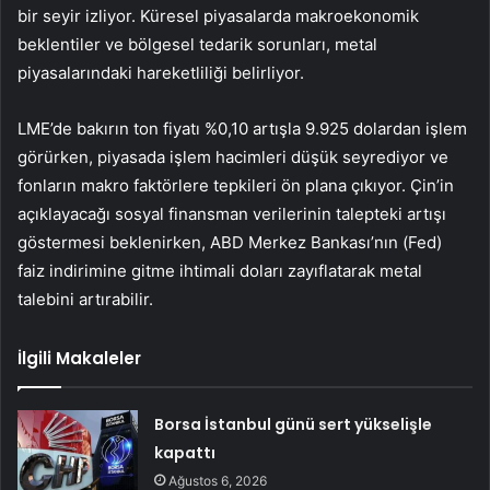
bir seyir izliyor. Küresel piyasalarda makroekonomik
beklentiler ve bölgesel tedarik sorunları, metal
piyasalarındaki hareketliliği belirliyor.
LME’de
bakır
ın ton fiyatı %0,10 artışla 9.925 dolardan işlem
görürken, piyasada işlem hacimleri düşük seyrediyor ve
fonların makro faktörlere tepkileri ön plana çıkıyor. Çin’in
açıklayacağı sosyal finansman verilerinin talepteki artışı
göstermesi beklenirken, ABD Merkez Bankası’nın (Fed)
faiz indirimine gitme ihtimali doları zayıflatarak metal
talebini artırabilir.
İlgili Makaleler
Borsa İstanbul günü sert yükselişle
kapattı
Ağustos 6, 2026