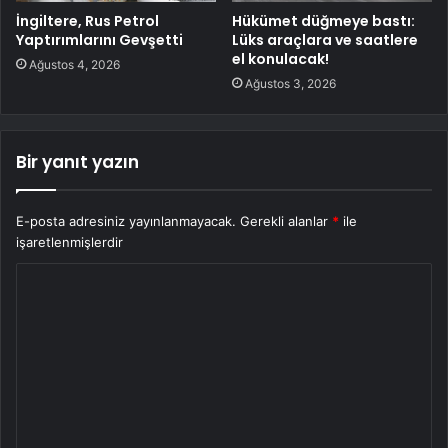
İngiltere, Rus Petrol
Hükümet düğmeye bastı:
Yaptırımlarını Gevşetti
Lüks araçlara ve saatlere
el konulacak!
Ağustos 4, 2026
Ağustos 3, 2026
Bir yanıt yazın
E-posta adresiniz yayınlanmayacak.
Gerekli alanlar
*
ile
işaretlenmişlerdir
Y
o
r
u
m
*