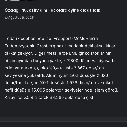
Özdağ: PKK affıyla millet olarak yine aldatıldık
Ağustos 5, 2026
Tedarik cephesinde ise,
Freeport-McMoRan
’ın
Endonezya’daki Grasberg bakır madenindeki aksaklıklar
dikkat çekiyor. Diğer metallerde LME
çinko
stoklarının
nisan ayından bu yana yaklaşık %300 düşmesi piyasada
prim yaratırken, çinko %0,4 artışla 2.867 dolar/ton
seviyesine yükseldi.
Alüminyum
%0,1 düşüşle 2.620
dolar/ton,
kurşun
%0,1 düşüşle 1.976 dolar/ton ve
nikel
hafif düşüşle 15.095 dolar/ton seviyelerinde işlem gördü.
Kalay
ise %0,8 artarak 34.280 dolar/tona çıktı.