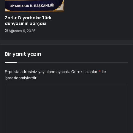
Zorlu: Diyarbakır Türk
dünyasının parçası
Ağustos 6, 2026
Bir yanıt yazın
E-posta adresiniz yayınlanmayacak.
Gerekli alanlar
*
ile
işaretlenmişlerdir
Y
o
r
u
m
*