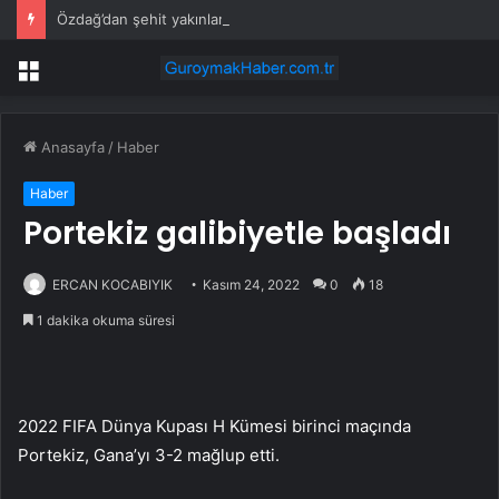
Özdağ’dan şehit yakınları ve gazilere destek: Adil olanı istiyorsunuz
Menü
Anasayfa
/
Haber
Haber
Portekiz galibiyetle başladı
ERCAN KOCABIYIK
Kasım 24, 2022
0
18
1 dakika okuma süresi
2022 FIFA Dünya Kupası H Kümesi birinci maçında
Portekiz, Gana’yı 3-2 mağlup etti.