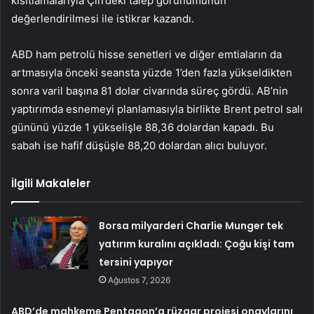
kısıtlamalarıyla Çin’deki talep görünümünün
değerlendirilmesi ile istikrar kazandı.
ABD ham petrolü hisse senetleri ve diğer emtiaların da
artmasıyla önceki seansta yüzde 1’den fazla yükseldikten
sonra varil başına 81 dolar civarında süreç gördü. AB’nin
yaptırımda esnemeyi planlamasıyla birlikte Brent petrol salı
gününü yüzde 1 yükselişle 88,36 dolardan kapadı. Bu
sabah ise hafif düşüşle 88,20 dolardan alıcı buluyor.
İlgili Makaleler
Borsa milyarderi Charlie Munger tek
yatırım kuralını açıkladı: Çoğu kişi tam
tersini yapıyor
Ağustos 7, 2026
ABD’de mahkeme Pentagon’a rüzgar projesi onaylarını