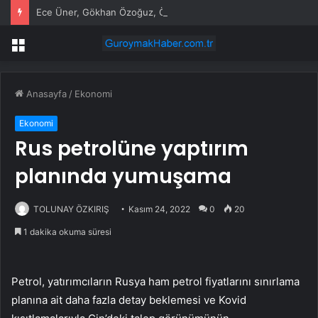
Ece Üner, Gökhan Özoğuz, Öykü Serter’in savunmaları aynı
Menü
Anasayfa
/
Ekonomi
Ekonomi
Rus petrolüne yaptırım
planında yumuşama
TOLUNAY ÖZKIRIŞ
Kasım 24, 2022
0
20
1 dakika okuma süresi
Petrol, yatırımcıların Rusya ham petrol fiyatlarını sınırlama
planına ait daha fazla detay beklemesi ve Kovid