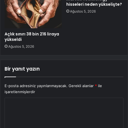
hisseleri neden yükselişte?
Ağustos 5, 2026
Açlık sınırı 38 bin 216 liraya
yükseldi
Ağustos 5, 2026
Bir yanıt yazın
E-posta adresiniz yayınlanmayacak.
Gerekli alanlar
*
ile
işaretlenmişlerdir
Y
o
r
u