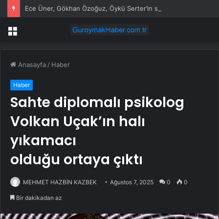
Ece Üner, Gökhan Özoğuz, Öykü Serter’in savunmaları aynı
Menü
Anasayfa
/
Haber
Haber
Sahte diplomalı psikolog
Volkan Uçak’ın halı
yıkamacı
olduğu ortaya çıktı
MEHMET HAZBİN KAZBEK
Ağustos 7, 2025
0
0
Bir dakikadan az