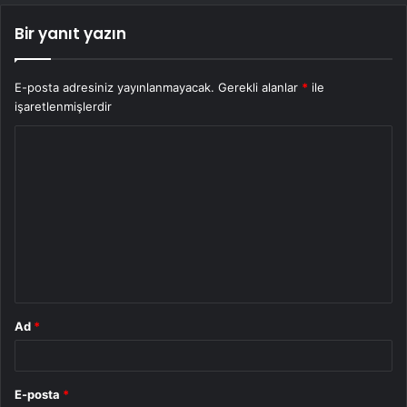
Bir yanıt yazın
E-posta adresiniz yayınlanmayacak.
Gerekli alanlar
*
ile
işaretlenmişlerdir
Y
o
r
u
m
*
Ad
*
E-posta
*