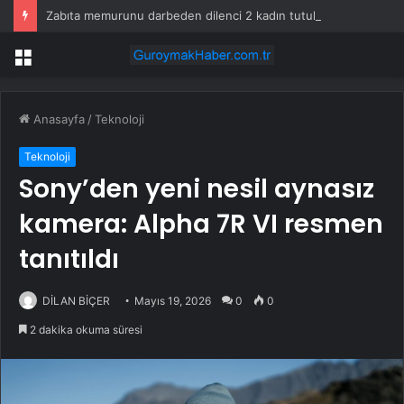
Zabıta memurunu darbeden dilenci 2 kadın tutuklandı
Menü
Anasayfa
/
Teknoloji
Teknoloji
Sony’den yeni nesil aynasız
kamera: Alpha 7R VI resmen
tanıtıldı
DİLAN BİÇER
Mayıs 19, 2026
0
0
2 dakika okuma süresi