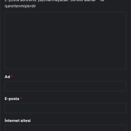
işaretlenmişlerdir
Y
o
r
u
m
*
Ad
*
E-posta
*
İnternet sitesi