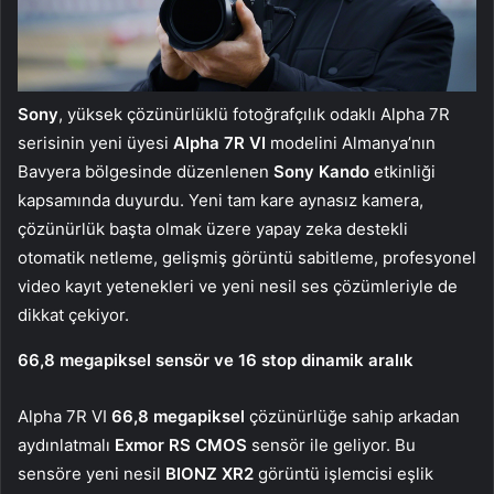
Sony
, yüksek çözünürlüklü fotoğrafçılık odaklı Alpha 7R
serisinin yeni üyesi
Alpha 7R VI
modelini Almanya’nın
Bavyera bölgesinde düzenlenen
Sony Kando
etkinliği
kapsamında duyurdu. Yeni tam kare aynasız kamera,
çözünürlük başta olmak üzere yapay zeka destekli
otomatik netleme, gelişmiş görüntü sabitleme, profesyonel
video kayıt yetenekleri ve yeni nesil ses çözümleriyle de
dikkat çekiyor.
66,8 megapiksel sensör ve 16 stop dinamik aralık
Alpha 7R VI
66,8 megapiksel
çözünürlüğe sahip arkadan
aydınlatmalı
Exmor RS CMOS
sensör ile geliyor. Bu
sensöre yeni nesil
BIONZ XR2
görüntü işlemcisi eşlik