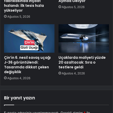
fabrikasında inşaat
Ayında Geliyor
hızlandı: İlk tesis hızla
Ağustos 5, 2026
yükseliyor
Ağustos 5, 2026
Çin’in 6. nesil savaş uçağı
Uçaklarda maliyeti yüzde
J-36 görüntülendi:
20 azaltacak: Sıra o
Tasarımda dikkat çeken
testlere geldi
değişiklik
Ağustos 4, 2026
Ağustos 4, 2026
Bir yanıt yazın
E-posta adresiniz yayınlanmayacak.
Gerekli alanlar
*
ile