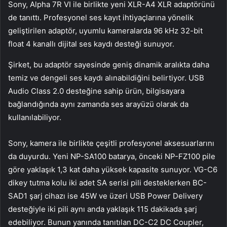
Sony, Alpha 7R VI ile birlikte yeni XLR-A4 XLR adaptörünü
de tanıttı. Profesyonel ses kayıt ihtiyaçlarına yönelik
geliştirilen adaptör, uyumlu kameralarda 96 kHz 32-bit
float 4 kanallı dijital ses kaydı desteği sunuyor.
Şirket, bu adaptör sayesinde geniş dinamik aralıkta daha
temiz ve dengeli ses kaydı alınabildiğini belirtiyor. USB
Audio Class 2.0 desteğine sahip ürün, bilgisayara
bağlandığında aynı zamanda ses arayüzü olarak da
kullanılabiliyor.
Sony, kamera ile birlikte çeşitli profesyonel aksesuarlarını
da duyurdu. Yeni NP-SA100 batarya, önceki NP-FZ100 pile
göre yaklaşık 1,3 kat daha yüksek kapasite sunuyor. VG-C6
dikey tutma kolu iki adet SA serisi pili desteklerken BC-
SAD1 şarj cihazı ise 45W ve üzeri USB Power Delivery
desteğiyle iki pili aynı anda yaklaşık 115 dakikada şarj
edebiliyor. Bunun yanında tanıtılan DC-C2 DC Coupler,