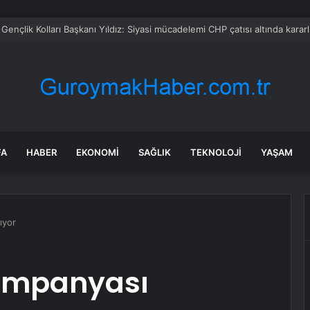
ında sürücü hayatını kaybetti
FA
HABER
EKONOMI
SAĞLIK
TEKNOLOJI
YAŞAM
ıyor
kampanyası