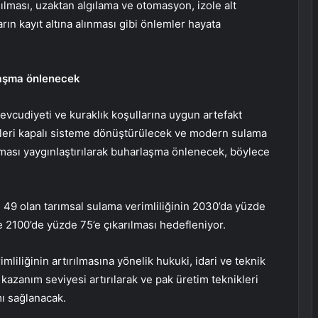
anılması, uzaktan algılama ve otomasyon, izole alt
arın kayıt altına alınması gibi önlemler hayata
laşma önlenecek
vcudiyeti ve kuraklık koşullarına uygun artefakt
emleri kapalı sisteme dönüştürülecek ve modern sulama
ması yaygınlaştırılarak buharlaşma önlenecek, böylece
9 olan tarımsal sulama verimliliğinin 2030’da yüzde
e 2100’de yüzde 75’e çıkarılması hedefleniyor.
liliğinin artırılmasına yönelik hukuki, idari ve teknik
i kazanım seviyesi artırılarak ve pak üretim teknikleri
ı sağlanacak.