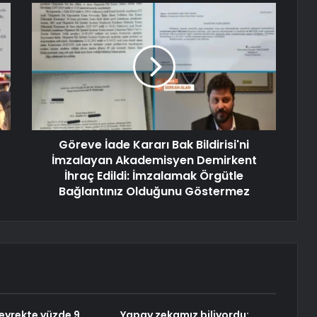
Göreve İade Kararı Bak Bildirisi'ni
İmzalayan Akademisyen Demirkent
İhraç Edildi: İmzalamak Örgütle
Bağlantınız Olduğunu Göstermez
çeyrekte yüzde 9
Yapay zekamız biliyordu: