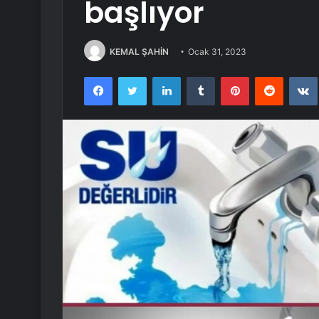
başlıyor
KEMAL ŞAHİN
Ocak 31, 2023
Facebook
Twitter
LinkedIn
Tumblr
Pinterest
Reddit