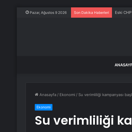
TIR kazas
Pazar, Ağustos 9 2026
Son Dakika Haberleri
ANASAY
Anasayfa
/
Ekonomi
/
Su verimliliği kampanyası başl
Ekonomi
Su verimliliği 