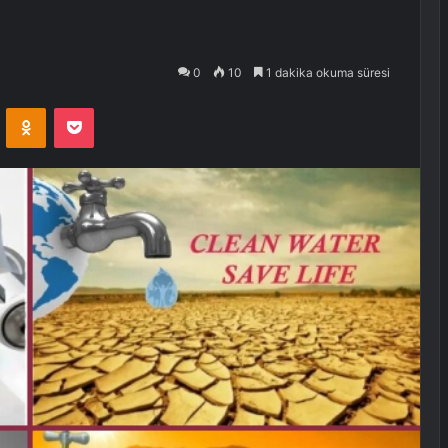
0
10
1 dakika okuma süresi
VKontakte
Odnoklassniki
Pocket