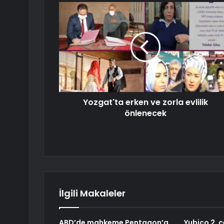
Yozgat'ta erken ve zorla evlilik
önlenecek
İlgili Makaleler
ABD’de mahkeme Pentagon’a
Yubico 2. 