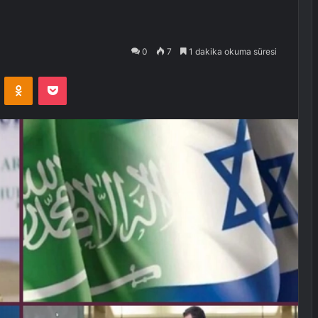
0
7
1 dakika okuma süresi
VKontakte
Odnoklassniki
Pocket