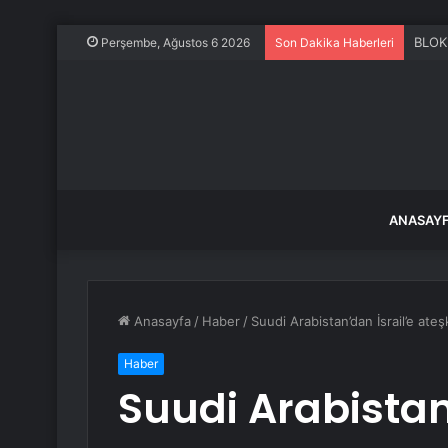
BLOK3
Perşembe, Ağustos 6 2026
Son Dakika Haberleri
ANASAY
Anasayfa
/
Haber
/
Suudi Arabistan’dan İsrail’e ate
Haber
Suudi Arabistan