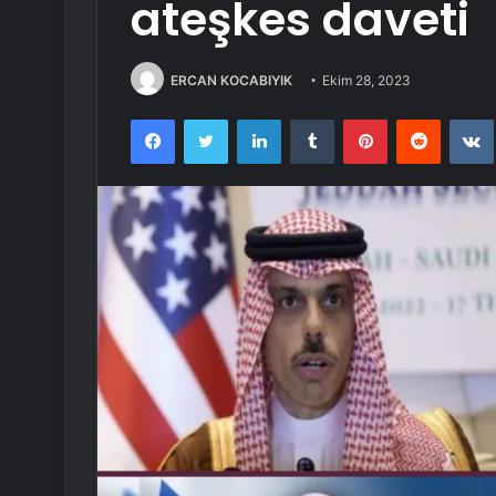
ateşkes daveti
ERCAN KOCABIYIK
Ekim 28, 2023
Facebook
Twitter
LinkedIn
Tumblr
Pinterest
Reddit