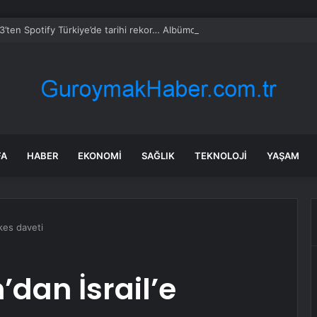
’ten Spotify Türkiye’de tarihi rekor… Albümdeki 10 şarkının tamamı Top 5
FA
HABER
EKONOMI
SAĞLIK
TEKNOLOJI
YAŞAM
şkes daveti
’dan İsrail’e