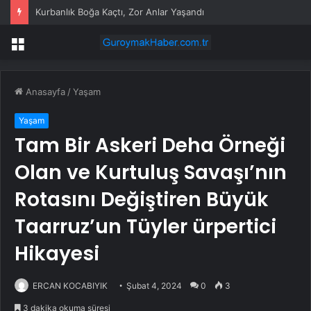
Kurbanlık Boğa Kaçtı, Zor Anlar Yaşandı
Menü
Anasayfa
/
Yaşam
Yaşam
Tam Bir Askeri Deha Örneği
Olan ve Kurtuluş Savaşı’nın
Rotasını Değiştiren Büyük
Taarruz’un Tüyler ürpertici
Hikayesi
ERCAN KOCABIYIK
Şubat 4, 2024
0
3
3 dakika okuma süresi