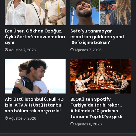
Ece Üner, Gökhan Özoğuz,
Sefo’yu tanımayan
Öykü Serter’in savunmaları
esnaftan güldüren yanıt:
aynı
‘Sefo işine baksın’
Ağustos 7, 2026
Ağustos 7, 2026
Altı Üstü İstanbul 6. Full HD
BLOK3’ten Spotify
izle! ATV Altı Üstü İstanbul
Türkiye’de tarihi rekor…
son bölüm tek parça izle!
Albümdeki 10 şarkının
tamamı Top 50’ye girdi
Ağustos 6, 2026
Ağustos 6, 2026