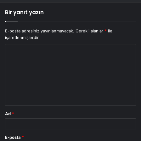
Bir yanıt yazın
E-posta adresiniz yayınlanmayacak.
Gerekli alanlar
*
ile
işaretlenmişlerdir
Y
o
r
u
m
*
Ad
*
E-posta
*