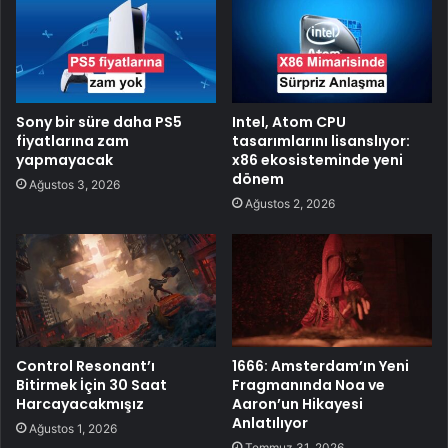
Sony bir süre daha PS5
Intel, Atom CPU
fiyatlarına zam
tasarımlarını lisanslıyor:
yapmayacak
x86 ekosisteminde yeni
dönem
Ağustos 3, 2026
Ağustos 2, 2026
Control Resonant’ı
1666: Amsterdam’ın Yeni
Bitirmek İçin 30 Saat
Fragmanında Noa ve
Harcayacakmışız
Aaron’un Hikayesi
Anlatılıyor
Ağustos 1, 2026
Temmuz 31, 2026