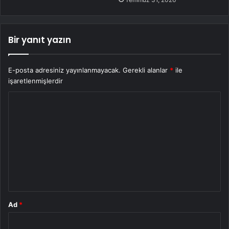
Bir yanıt yazın
E-posta adresiniz yayınlanmayacak.
Gerekli alanlar
*
ile
işaretlenmişlerdir
Y
o
r
u
m
*
Ad
*