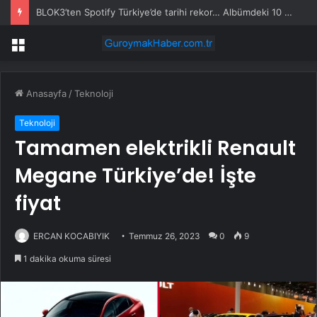
BLOK3’ten Spotify Türkiye’de tarihi rekor… Albümdeki 10 şarkının tamamı Top 50’ye girdi
Menü
Anasayfa
/
Teknoloji
Teknoloji
Tamamen elektrikli Renault
Megane Türkiye’de! İşte
fiyat
ERCAN KOCABIYIK
Temmuz 26, 2023
0
9
1 dakika okuma süresi