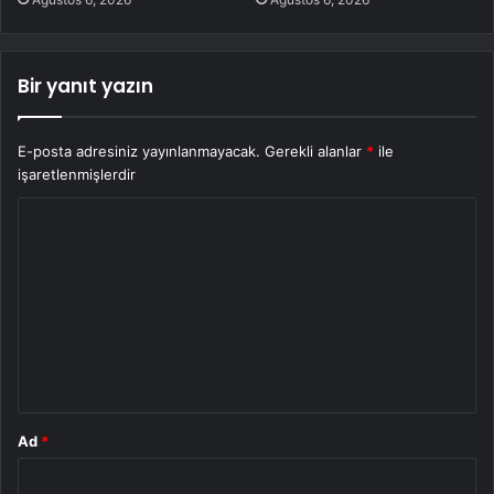
Bir yanıt yazın
E-posta adresiniz yayınlanmayacak.
Gerekli alanlar
*
ile
işaretlenmişlerdir
Y
o
r
u
m
*
Ad
*