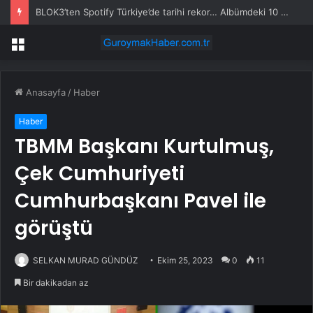
BLOK3’ten Spotify Türkiye’de tarihi rekor… Albümdeki 10 şarkının tamamı Top 50’ye girdi
Menü
Anasayfa
/
Haber
Haber
TBMM Başkanı Kurtulmuş,
Çek Cumhuriyeti
Cumhurbaşkanı Pavel ile
görüştü
SELKAN MURAD GÜNDÜZ
Ekim 25, 2023
0
11
Bir dakikadan az