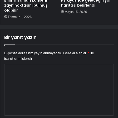
Bilim insanları kanserin
Psikiyatride geleceğin yol
zayıf noktasını bulmuş
haritası belirlendi
olabilir
Mayıs 15, 2026
Temmuz 1, 2026
Bir yanıt yazın
E-posta adresiniz yayınlanmayacak.
Gerekli alanlar
*
ile
işaretlenmişlerdir
Y
o
r
u
m
*