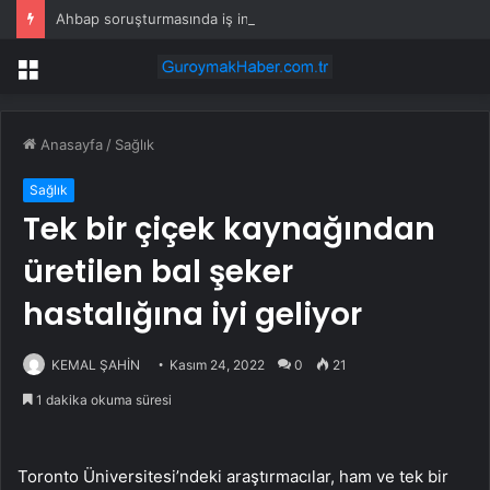
Ahbap soruşturmasında iş insanı Hüseyin Başaran’a tutuklama talebi
Menü
Anasayfa
/
Sağlık
Sağlık
Tek bir çiçek kaynağından
üretilen bal şeker
hastalığına iyi geliyor
KEMAL ŞAHİN
Kasım 24, 2022
0
21
1 dakika okuma süresi
Toronto Üniversitesi’ndeki araştırmacılar, ham ve tek bir