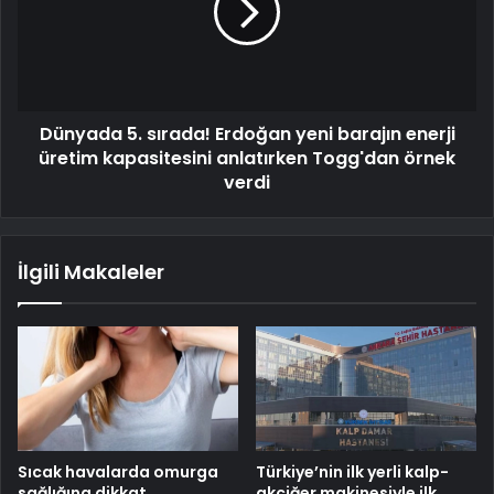
Dünyada 5. sırada! Erdoğan yeni barajın enerji
üretim kapasitesini anlatırken Togg'dan örnek
verdi
İlgili Makaleler
Sıcak havalarda omurga
Türkiye’nin ilk yerli kalp-
sağlığına dikkat
akciğer makinesiyle ilk