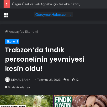
Özgür Özel ve Veli Ağbaba için fezleke hazırlandı!
Menü
Anasayfa
/
Ekonomi
Ekonomi
Trabzon’da fındık
personelinin yevmiyesi
kesin oldu!
KEMAL ŞAHİN
Temmuz 21, 2023
0
12
Bir dakikadan az