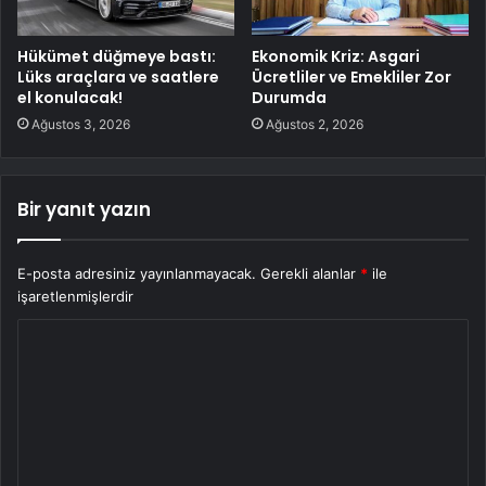
Hükümet düğmeye bastı:
Ekonomik Kriz: Asgari
Lüks araçlara ve saatlere
Ücretliler ve Emekliler Zor
el konulacak!
Durumda
Ağustos 3, 2026
Ağustos 2, 2026
Bir yanıt yazın
E-posta adresiniz yayınlanmayacak.
Gerekli alanlar
*
ile
işaretlenmişlerdir
Y
o
r
u
m