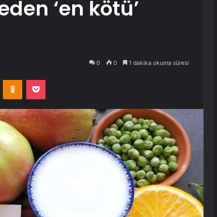
 eden ‘en kötü’
!
0
0
1 dakika okuma süresi
VKontakte
Odnoklassniki
Pocket