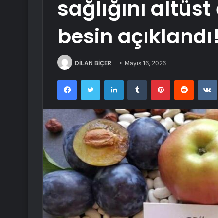
sağlığını altüst
besin açıklandı
DİLAN BİÇER
Mayıs 16, 2026
Facebook
Twitter
LinkedIn
Tumblr
Pinterest
Reddit