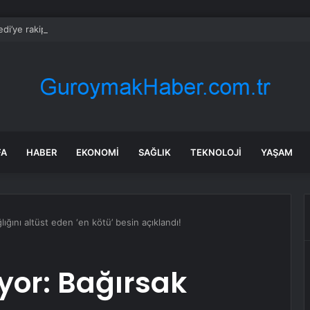
edi’ye rakip olacaktı: Musk’ın Grokipedia girişimi unutuldu
FA
HABER
EKONOMI
SAĞLIK
TEKNOLOJI
YAŞAM
ığını altüst eden ‘en kötü’ besin açıklandı!
yor: Bağırsak