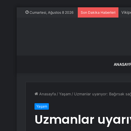
Vikip
Cumartesi, Ağustos 8 2026
Son Dakika Haberleri
ANASAY
Anasayfa
/
Yaşam
/
Uzmanlar uyarıyor: Bağırsak sağl
Yaşam
Uzmanlar uyarı