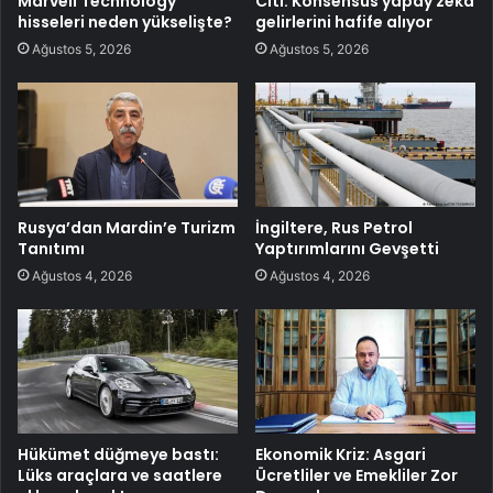
Marvell Technology
Citi: Konsensüs yapay zeka
hisseleri neden yükselişte?
gelirlerini hafife alıyor
Ağustos 5, 2026
Ağustos 5, 2026
Rusya’dan Mardin’e Turizm
İngiltere, Rus Petrol
Tanıtımı
Yaptırımlarını Gevşetti
Ağustos 4, 2026
Ağustos 4, 2026
Hükümet düğmeye bastı:
Ekonomik Kriz: Asgari
Lüks araçlara ve saatlere
Ücretliler ve Emekliler Zor